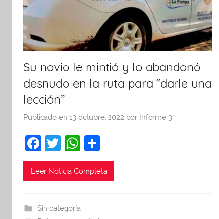
Su novio le mintió y lo abandonó
desnudo en la ruta para “darle una
lección”
Publicado en
13 octubre, 2022
por
Informe 3
F
T
W
C
a
w
h
o
c
itt
at
m
Leer Noticia Completa
e
er
s
p
b
A
ar
Sin categoría