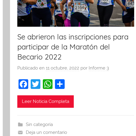
Se abrieron las inscripciones para
participar de la Maratón del
Becario 2022
Publicado en
11 octubre, 2022
por
Informe 3
F
T
W
C
a
w
h
o
c
itt
at
m
Leer Noticia Completa
e
er
s
p
b
A
ar
Sin categoría
o
p
tir
Deja un comentario