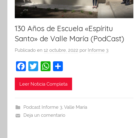
130 Años de Escuela «Espíritu
Santo» de Valle María (PodCast)
Publicado en
12 octubre, 2022
por
Informe 3
F
T
W
C
a
w
h
o
c
itt
at
m
Leer Noticia Completa
e
er
s
p
b
A
ar
Podcast Informe 3
,
Valle María
o
p
tir
Deja un comentario
o
p
k