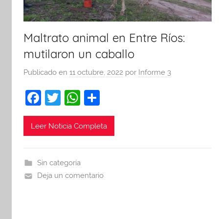
Maltrato animal en Entre Ríos:
mutilaron un caballo
Publicado en
11 octubre, 2022
por
Informe 3
F
T
W
C
a
w
h
o
c
itt
at
m
Leer Noticia Completa
e
er
s
p
b
A
ar
Sin categoría
o
p
tir
Deja un comentario
o
p
k