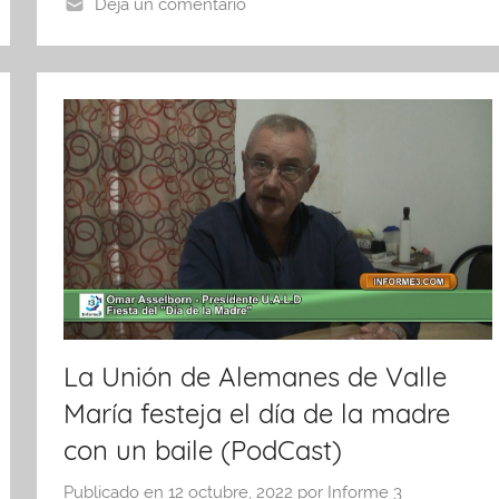
o
p
tir
Deja un comentario
o
p
k
La Unión de Alemanes de Valle
María festeja el día de la madre
con un baile (PodCast)
Publicado en
12 octubre, 2022
por
Informe 3