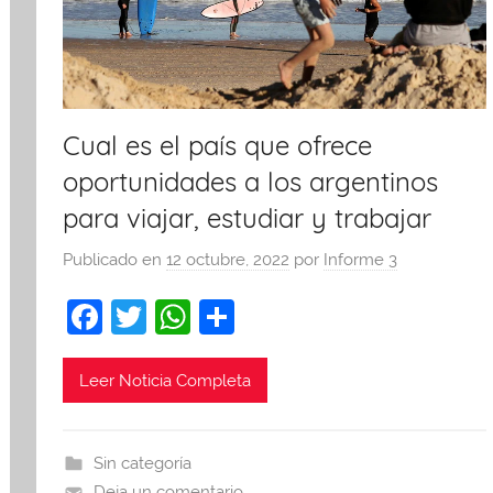
Cual es el país que ofrece
oportunidades a los argentinos
para viajar, estudiar y trabajar
Publicado en
12 octubre, 2022
por
Informe 3
F
T
W
C
a
w
h
o
c
itt
at
m
Leer Noticia Completa
e
er
s
p
b
A
ar
Sin categoría
o
p
tir
Deja un comentario