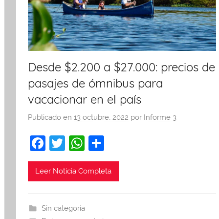
Desde $2.200 a $27.000: precios de
pasajes de ómnibus para
vacacionar en el país
Publicado en
13 octubre, 2022
por
Informe 3
F
T
W
C
a
w
h
o
c
itt
at
m
Leer Noticia Completa
e
er
s
p
b
A
ar
Sin categoría