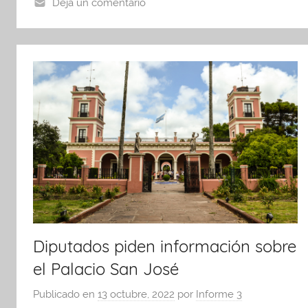
o
p
tir
Deja un comentario
o
p
k
Diputados piden información sobre
el Palacio San José
Publicado en
13 octubre, 2022
por
Informe 3