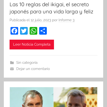
Las 10 reglas del ikigai, el secreto
japonés para una vida larga y feliz
Publicada el
12 julio, 2023
por
Informe 3
F
T
W
C
a
w
h
o
c
itt
at
m
Leer Noticia Completa
e
er
s
p
b
A
ar
Sin categoría
o
p
tir
Dejar un comentario
o
p
k