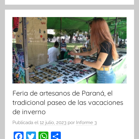
o
p
k
Feria de artesanos de Paraná, el
tradicional paseo de las vacaciones
de inverno
Publicada el
12 julio, 2023
por
Informe 3
F
T
W
C