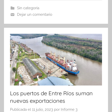
b
A
ar
Sin categoría
o
p
tir
Dejar un comentario
o
p
k
Los puertos de Entre Ríos suman
nuevas exportaciones
Publicada el
11 julio, 2023
por
Informe 3