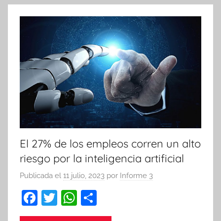
k
El 27% de los empleos corren un alto
riesgo por la inteligencia artificial
Publicada el
11 julio, 2023
por
Informe 3
F
T
W
C
a
w
h
o