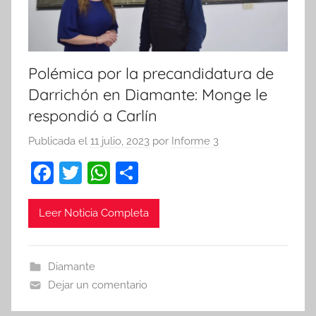
Polémica por la precandidatura de
Darrichón en Diamante: Monge le
respondió a Carlín
Publicada el
11 julio, 2023
por
Informe 3
F
T
W
C
a
w
h
o
c
itt
at
m
Leer Noticia Completa
e
er
s
p
b
A
ar
Diamante
o
p
tir
Dejar un comentario
o
p