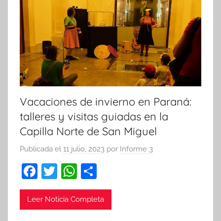
Vacaciones de invierno en Paraná:
talleres y visitas guiadas en la
Capilla Norte de San Miguel
Publicada el
11 julio, 2023
por
Informe 3
F
T
W
C
a
w
h
o
c
itt
at
m
Leer Noticia Completa
e
er
s
p