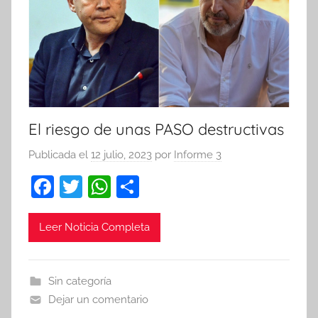
El riesgo de unas PASO destructivas
Publicada el
12 julio, 2023
por
Informe 3
F
T
W
C
a
w
h
o
c
itt
at
m
Leer Noticia Completa
e
er
s
p
b
A
ar
Sin categoría
o
p
tir
Dejar un comentario