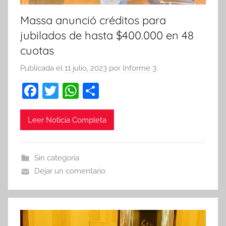
Massa anunció créditos para
jubilados de hasta $400.000 en 48
cuotas
Publicada el
11 julio, 2023
por
Informe 3
F
T
W
C
a
w
h
o
c
itt
at
m
Leer Noticia Completa
e
er
s
p
b
A
ar
Sin categoría
o
p
tir
Dejar un comentario
o
p
k