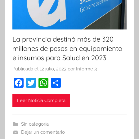
La provincia destinó más de 320
millones de pesos en equipamiento
e insumos para Salud en 2023
Publicada el
12 julio, 2023
por
Informe 3
F
T
W
C
a
w
h
o
c
itt
at
m
Leer Noticia Completa
e
er
s
p
b
A
ar
Sin categoría
o
p
tir
Dejar un comentario