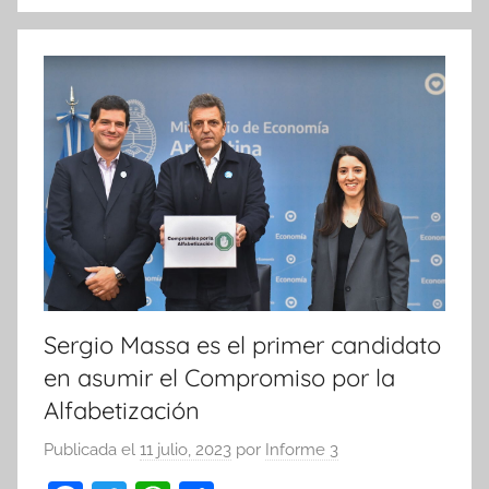
o
p
k
Sergio Massa es el primer candidato
en asumir el Compromiso por la
Alfabetización
Publicada el
11 julio, 2023
por
Informe 3