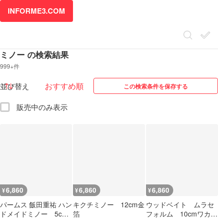
INFORME3.COM
ミノー の検索結果
999+件
並び替え
この検索条件を保存する
販売中のみ表示
6,860
6,860
6,860
¥
¥
¥
パームス 飯田重祐 ハン
キクチミノー 12cm金
ウッドベイト ムラセ
ドメイドミノー 5cm
箔
フォルム 10cmワカサ