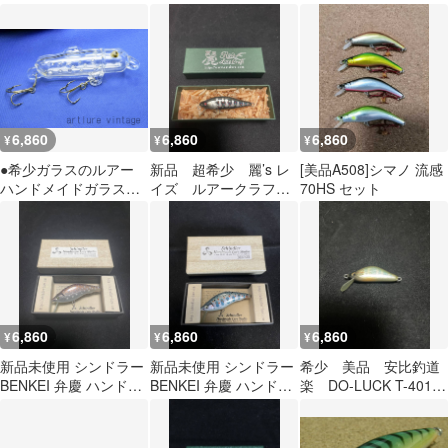
3.2g （ラピッド製作
ギ
者）
6,860
6,860
6,860
¥
¥
¥
●希少ガラスのルアー
新品 超希少 麗’s レ
[美品A508]シマノ 流感
ハンドメイドガラスル
イズ ルアークラフ
70HS セット
アー （10644-123）*
ト レイズミノー ハ
フローティング 実釣ル
ンドメイドミノー
アー JAPAN
122
ARTLURE VINTAGE特
製
6,860
6,860
6,860
¥
¥
¥
新品未使用 シンドラー
新品未使用 シンドラー
希少 美品 安比釣道
BENKEI 弁慶 ハンドメ
BENKEI 弁慶 ハンドメ
楽 DO-LUCK T-401
イドミノー ⑨
イドミノー ②
バルサミノー BALSA
トラウト ヤマメ ②