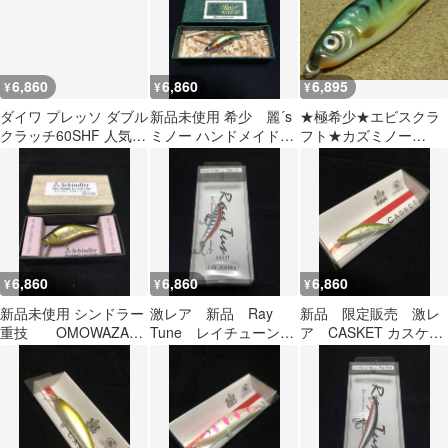
6,860
6,860
6,895
¥
¥
¥
ダイワ プレッソ ダブル
新品未使用 希少 麗´s
★極希少★エビスクラ
クラッチ60SHF 人気カ
ミノー ハンドメイドミ
フト★カズミノー
ラー5点セット エリア
ノー レイズミノー オ
HB80S★シェル★
トラウト HMKL ハンク
カマチャン ③
ル トッピングフード ミ
ドリムシ ウラツブペレ
ット
6,860
6,860
6,860
¥
¥
¥
新品未使用 シンドラー
激レア 新品 Ray
新品 限定販売 激レ
重技 OMOWAZA
Tune レイチューン
ア CASKET カスケッ
ハンドメイド ③
Performance
ト TRAD ＭＩＮＮＯ
Replica ① パフォー
Ｗ Ｇ バルサ ４
マンス レプリカ
５ トラッドミノー