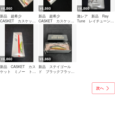
6,860
6,860
6,860
¥
¥
¥
新品 超希少
新品 超希少
激レア 新品 Ray
CASKET カスケット
CASKET カスケット
Tune レイチューン
パールトラッド ７
パールトラッド ７
Performance
８ pearl trad バル
８ pearl trad バル
Replica ② パフォー
サ クラブカスケッ
サ クラブカスケッ
マンス レプリカ
ト ②
ト ⑤
6,860
6,860
¥
¥
新品 CASKET カス
新品 ステイゴール
ケット ミノー トラ
ド ブラックフラッ
ウト WOOD バル
グ ハンドメイド
サ ヤマメ ヒ⑥
STAY GOLD BLACK
FLAG 梅①
次へ