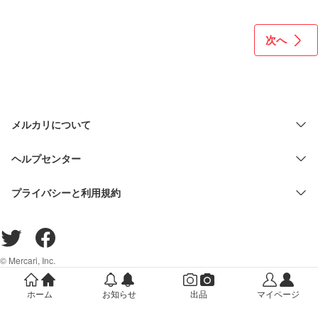
色 30W DC12v24 水中
ライト 水中イルミネー
ション 夜釣り 水中集魚
次へ
灯 仕掛け シラスウナギ
メルカリについて
ヘルプセンター
プライバシーと利用規約
© Mercari, Inc.
ホーム
お知らせ
出品
マイページ