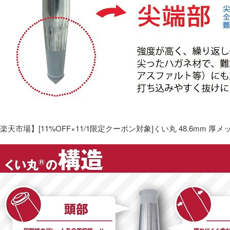
楽天市場】[11%OFF×11/1限定クーポン対象]くい丸 48.6mm 厚メ