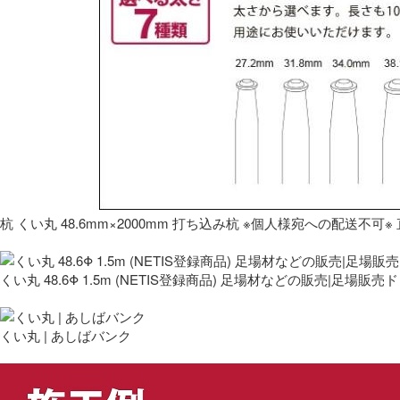
杭 くい丸 48.6mm×2000mm 打ち込み杭 ※個人様宛への配送不可※ 
くい丸 48.6Φ 1.5m (NETIS登録商品) 足場材などの販売|足場販売
くい丸 | あしばバンク