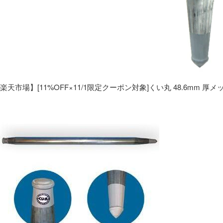
楽天市場】[11%OFF×11/1限定クーポン対象]くい丸 48.6mm 厚メ