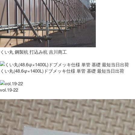
くい丸 鋼製杭 打込み杭 吉川商工
くい丸(48.6φ×1400L)ドブメッキ仕様 単管 基礎 最短当日出荷
vol.19-22