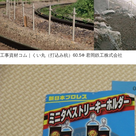
工事資材コム｜くい丸（打込み杭）60.5Φ 君岡鉄工株式会社