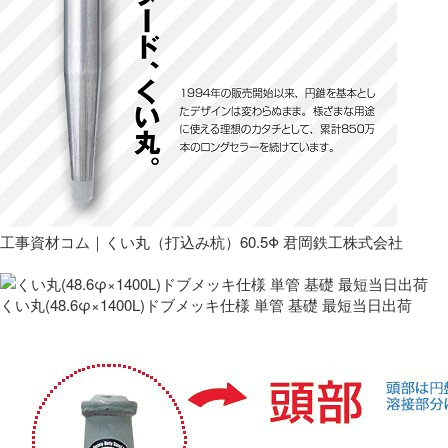
工事資材コム｜くい丸（打込み杭）60.5Φ 君岡鉄工株式会社
くい丸(48.6φ×1400L)ドブメッキ仕様 単管 基礎 最短当日出荷