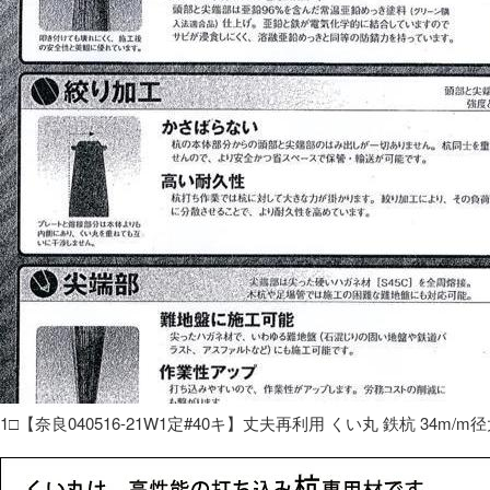
1□【奈良040516-21W1定#40キ】丈夫再利用 くい丸 鉄杭 34m/m