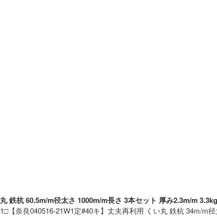
丸 鉄杭 60.5m/m径太さ 1000m/m長さ 3本セット 厚み2.3m/m
1□【奈良040516-21W1定#40キ】丈夫再利用 くい丸 鉄杭 34m/m