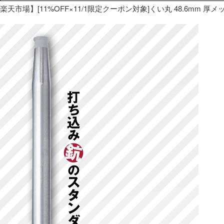
楽天市場】[11%OFF×11/1限定クーポン対象]くい丸 48.6mm 厚メ