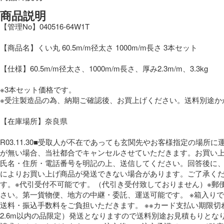
商品説明
【管理No】040516-64W1T
【商品名】くい丸 60.5m/m径太さ 1000m/m長さ 3本セット
【仕様】60.5m/m径太さ、1000m/m長さ、厚み2.3m/m、3.3kg
※3本セット価格です。
※受注製造品の為、納期ご確認後、お買上げください。送料別途か
【在庫場所】奈良県
R03.11.30■受取人が不在であっても玄関先やお客様指定
が無い場合、当社都合でキャンセルさせていただきます。お買い上げ
氏名・住所・電話番号を明記の上、送信してください。回答後に、
によりお買い上げ商品が発送できない場合があります。ご了承くだ
す。※代引受付不可能です。（代引き受付致しておりません）※郵
さい。第一貨物便、地方の中継・委託、運送可能です。 ※箱入り
送料・振込手数料をご負担いただきます。 ※※カード支払い期限
2.6m以内の品限定）発送となりますので送料別途お見積もりと