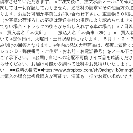
請求させていただきます。 ※ご注文後に、注文承諾メールにて確
関しては一切保証しておりません。迷惑料の請求やその他当方の過
ります。お届け可能か事前にお問い合わせ下さい。重量物５０K以
（お客様の荷降ろしの応援は運送会社の規定により認められませ
てない場合・トラックの後ろから出し入れする車の場合） ※７日以
※　買入者名「○○太郎」 　　振込人名「○○商事（株）」 ※　
いて ※定休日は、火曜日・土日祝祭日になります。 ５月１・２
み明けの回答となります。※年内の発送大型商品は、都度ご質問く
ションID・郵便番号・ご住所・お名前・お電話番号）をメール下
ご了承下さい。 ※お届け自宅への宅配不可能サイズ品を確認くだ
らせください。お届け可能かを調べて送料をお見積りいたします。場合により近
い。 ■■送料の目安■■https://www.dropbox.com/
ご購入の場合は複数購入が可能で、清算も一括でお買い求めいただけます。＜送料につきまして