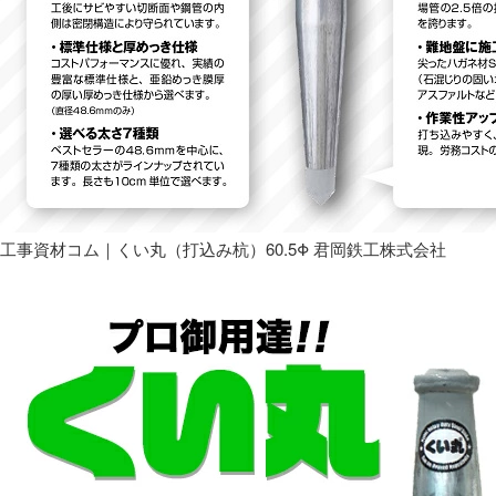
工事資材コム｜くい丸（打込み杭）60.5Φ 君岡鉄工株式会社