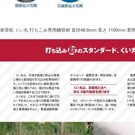
単管杭 くい丸 打ちこみ専用鋼管材 直径48.6mm 長さ 1100mm 君