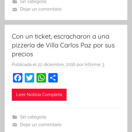
Sin categoría
o
p
tir
Dejar un comentario
o
p
k
Con un ticket, escracharon a una
pizzería de Villa Carlos Paz por sus
precios
Publicada el
22 diciembre, 2016
por
Informe 3
F
T
W
C
a
w
h
o
c
itt
at
m
Leer Noticia Completa
e
er
s
p
b
A
ar
Sin categoría
o
p
tir
Dejar un comentario