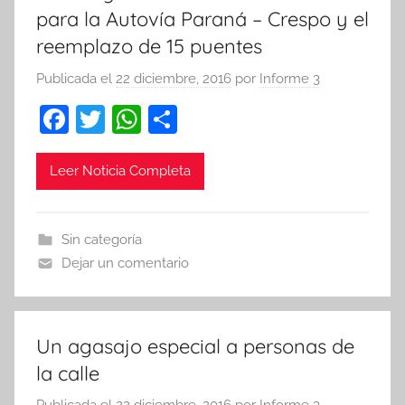
para la Autovía Paraná – Crespo y el
reemplazo de 15 puentes
Publicada el
22 diciembre, 2016
por
Informe 3
F
T
W
C
a
w
h
o
c
itt
at
m
Leer Noticia Completa
e
er
s
p
b
A
ar
Sin categoría
o
p
tir
Dejar un comentario
o
p
k
Un agasajo especial a personas de
la calle