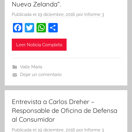
Nueva Zelanda”.
Publicada el
19 diciembre, 2016
por
Informe 3
F
T
W
C
a
w
h
o
c
itt
at
m
Leer Noticia Completa
e
er
s
p
b
A
ar
Valle María
o
p
tir
Dejar un comentario
o
p
k
Entrevista a Carlos Dreher –
Responsable de Oficina de Defensa
al Consumidor
Publicada el
19 diciembre, 2016
por
Informe 3