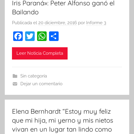
Iris Paraná»: Peter Alfonso ganó el
Bailando
Publicada el
20 diciembre, 2016
por
Informe 3
F
T
W
C
a
w
h
o
c
itt
at
m
Leer Noticia Completa
e
er
s
p
b
A
ar
Sin categoría
o
p
tir
Dejar un comentario
o
p
k
Elena Bernhardt “Estoy muy feliz
que mi hija, mi yerno y mis nietos
vivan en un lugar tan lindo como