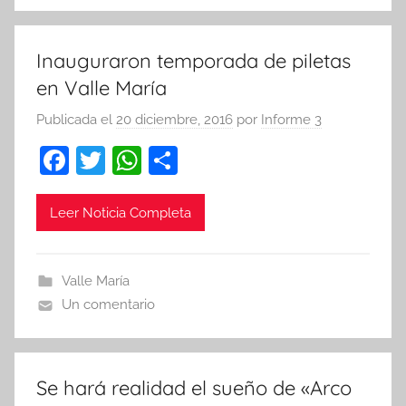
o
p
k
Inauguraron temporada de piletas
en Valle María
Publicada el
20 diciembre, 2016
por
Informe 3
F
T
W
C
a
w
h
o
c
itt
at
m
Leer Noticia Completa
e
er
s
p
b
A
ar
Valle María
o
p
tir
Un comentario
o
p
k
Se hará realidad el sueño de «Arco