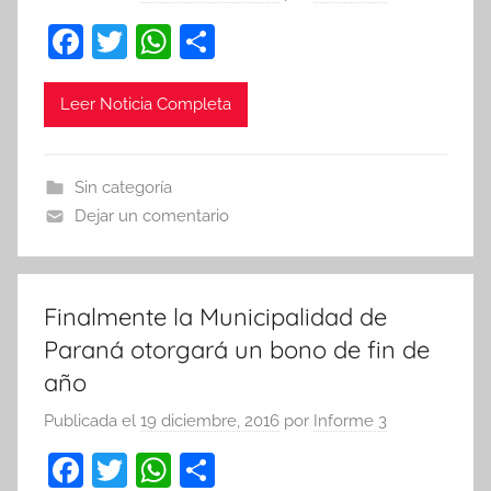
F
T
W
C
a
w
h
o
c
itt
at
m
Leer Noticia Completa
e
er
s
p
b
A
ar
Sin categoría
o
p
tir
Dejar un comentario
o
p
k
Finalmente la Municipalidad de
Paraná otorgará un bono de fin de
año
Publicada el
19 diciembre, 2016
por
Informe 3
F
T
W
C