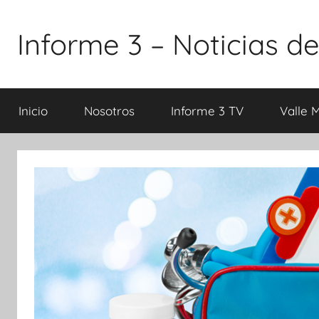
Saltar
al
Informe 3 – Noticias de
contenido
Inicio
Nosotros
Informe 3 TV
Valle 