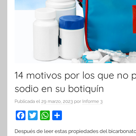
14 motivos por los que no 
sodio en su botiquín
Publicada el
29 marzo, 2023
por
Informe 3
F
T
W
C
a
w
h
o
Después de leer estas propiedades del bicarbonato d
c
itt
at
m