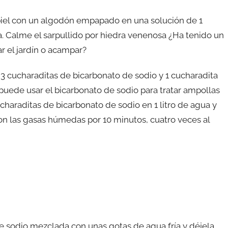
su piel con un algodón empapado en una solución de 1
. Calme el sarpullido por hiedra venenosa ¿Ha tenido un
r el jardín o acampar?
3 cucharaditas de bicarbonato de sodio y 1 cucharadita
 puede usar el bicarbonato de sodio para tratar ampollas
charaditas de bicarbonato de sodio en 1 litro de agua y
on las gasas húmedas por 10 minutos, cuatro veces al
e sodio mezclada con unas gotas de agua fría y déjela