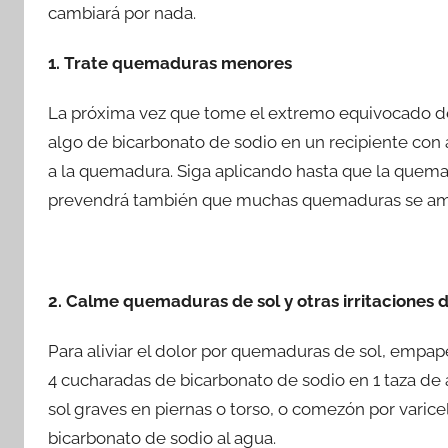
cambiará por nada.
e
er
s
p
b
A
ar
1. Trate quemaduras menores
o
p
tir
La próxima vez que tome el extremo equivocado de l
o
p
algo de bicarbonato de sodio en un recipiente con
k
a la quemadura. Siga aplicando hasta que la quemad
prevendrá también que muchas quemaduras se am
2. Calme quemaduras de sol y otras irritaciones de
Para aliviar el dolor por quemaduras de sol, empa
4 cucharadas de bicarbonato de sodio en 1 taza de
sol graves en piernas o torso, o comezón por varic
bicarbonato de sodio al agua.