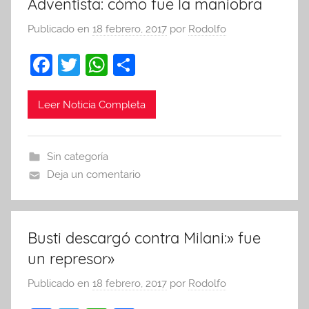
Adventista: cómo fue la maniobra
Publicado en
18 febrero, 2017
por
Rodolfo
F
T
W
C
a
w
h
o
c
itt
at
m
Leer Noticia Completa
e
er
s
p
b
A
ar
Sin categoría
o
p
tir
Deja un comentario
o
p
k
Busti descargó contra Milani:» fue
un represor»
Publicado en
18 febrero, 2017
por
Rodolfo