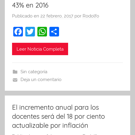
43% en 2016
Publicado en
22 febrero, 2017
por
Rodolfo
F
T
W
C
a
w
h
o
c
itt
at
m
Leer Noticia Completa
e
er
s
p
b
A
ar
Sin categoría
o
p
tir
Deja un comentario
o
p
k
El incremento anual para los
docentes será del 18 por ciento
actualizable por inflación