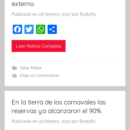
externo
Publicado en
26 febrero, 2017
por
Rodolfo
F
T
W
C
a
w
h
o
c
itt
at
m
Leer Noticia Completa
e
er
s
p
b
A
ar
Valle María
o
p
tir
Deja un comentario
o
p
k
En la tierra de los carnavales las
reservas ya alcanzaron el 90%
Publicado en
24 febrero, 2017
por
Rodolfo