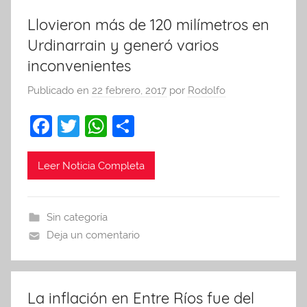
k
Llovieron más de 120 milímetros en
Urdinarrain y generó varios
inconvenientes
Publicado en
22 febrero, 2017
por
Rodolfo
F
T
W
C
a
w
h
o
c
itt
at
m
Leer Noticia Completa
e
er
s
p
b
A
ar
Sin categoría
o
p
tir
Deja un comentario
o
p
k
La inflación en Entre Ríos fue del