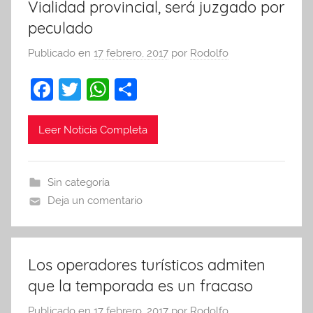
Vialidad provincial, será juzgado por
peculado
Publicado en
17 febrero, 2017
por
Rodolfo
F
T
W
C
a
w
h
o
c
itt
at
m
Leer Noticia Completa
e
er
s
p
b
A
ar
Sin categoría
o
p
tir
Deja un comentario
o
p
k
Los operadores turísticos admiten
que la temporada es un fracaso
Publicado en
17 febrero, 2017
por
Rodolfo