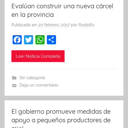
Evalúan construir una nueva cárcel
en la provincia
Publicado en
20 febrero, 2017
por
Rodolfo
F
T
W
C
a
w
h
o
c
itt
at
m
Leer Noticia Completa
e
er
s
p
b
A
ar
Sin categoría
o
p
tir
Deja un comentario
o
p
k
El gobierno promueve medidas de
apoyo a pequeños productores de