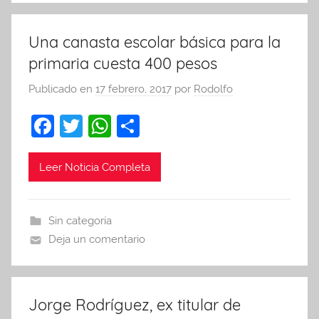
k
Una canasta escolar básica para la
primaria cuesta 400 pesos
Publicado en
17 febrero, 2017
por
Rodolfo
F
T
W
C
a
w
h
o
c
itt
at
m
Leer Noticia Completa
e
er
s
p
b
A
ar
Sin categoría
o
p
tir
Deja un comentario
o
p
k
Jorge Rodríguez, ex titular de