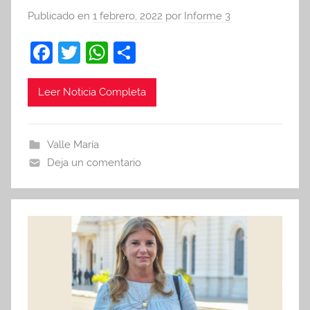
Publicado en
1 febrero, 2022
por
Informe 3
F
T
W
C
a
w
h
o
c
itt
at
m
Leer Noticia Completa
e
er
s
p
b
A
ar
Valle María
o
p
tir
Deja un comentario
o
p
k