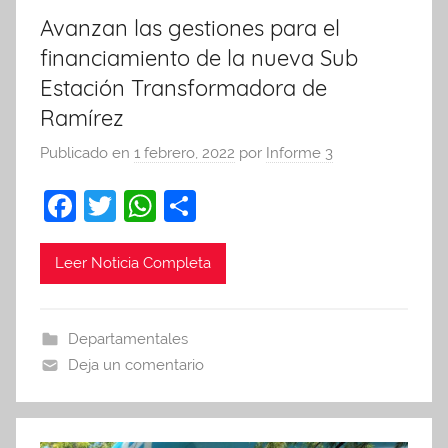
Avanzan las gestiones para el
financiamiento de la nueva Sub
Estación Transformadora de
Ramírez
Publicado en
1 febrero, 2022
por
Informe 3
F
T
W
C
a
w
h
o
c
itt
at
m
Leer Noticia Completa
e
er
s
p
b
A
ar
Departamentales
o
p
tir
Deja un comentario
o
p
k