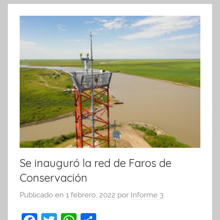
k
Se inauguró la red de Faros de
Conservación
Publicado en
1 febrero, 2022
por
Informe 3