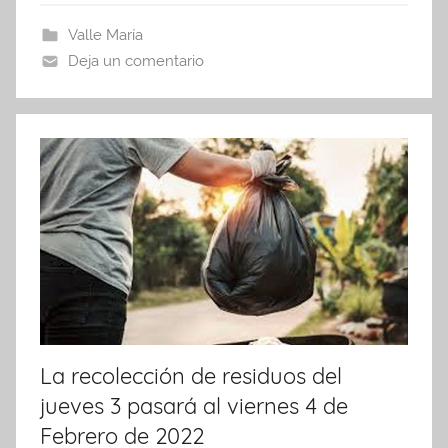
b
A
ar
Valle María
o
p
tir
Deja un comentario
o
p
k
La recolección de residuos del
jueves 3 pasará al viernes 4 de
Febrero de 2022