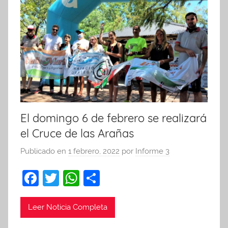
El domingo 6 de febrero se realizará
el Cruce de las Arañas
Publicado en
1 febrero, 2022
por
Informe 3
F
T
W
C
a
w
h
o
c
itt
at
m
Leer Noticia Completa
e
er
s
p