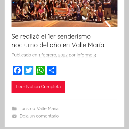
Se realizó el 1er senderismo
nocturno del año en Valle María
Publicado en
1 febrero, 2022
por
Informe 3
F
T
W
C
a
w
h
o
c
itt
at
m
Leer Noticia Completa
e
er
s
p
b
A
ar
Turismo
,
Valle María
o
p
tir
Deja un comentario
o
p