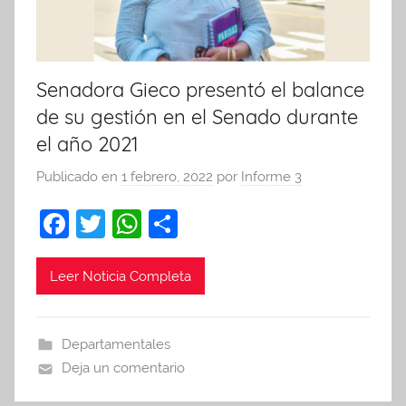
Senadora Gieco presentó el balance
de su gestión en el Senado durante
el año 2021
Publicado en
1 febrero, 2022
por
Informe 3
F
T
W
C
a
w
h
o
c
itt
at
m
Leer Noticia Completa
e
er
s
p
b
A
ar
Departamentales
o
p
tir
Deja un comentario
o
p