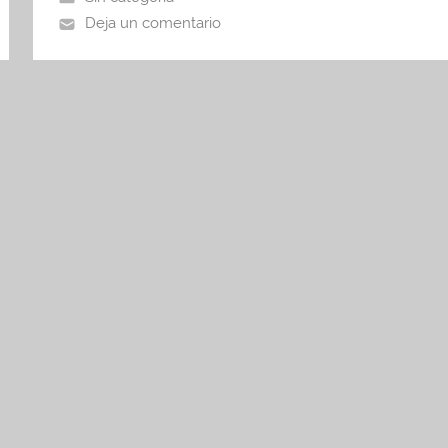
o
p
tir
Deja un comentario
o
p
k