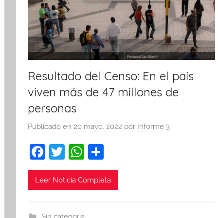
Resultado del Censo: En el país
viven más de 47 millones de
personas
Publicado en
20 mayo, 2022
por
Informe 3
F
T
W
C
a
w
h
o
c
itt
at
m
Leer Noticia Completa
e
er
s
p
b
A
ar
Sin categoría