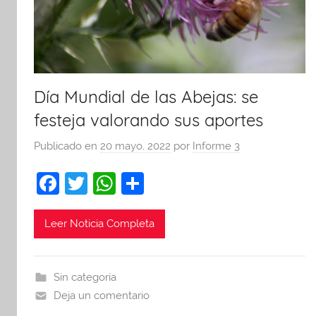
Día Mundial de las Abejas: se
festeja valorando sus aportes
Publicado en
20 mayo, 2022
por
Informe 3
F
T
W
C
a
w
h
o
c
itt
at
m
Leer Noticia Completa
e
er
s
p
b
A
ar
Sin categoría
o
p
tir
Deja un comentario