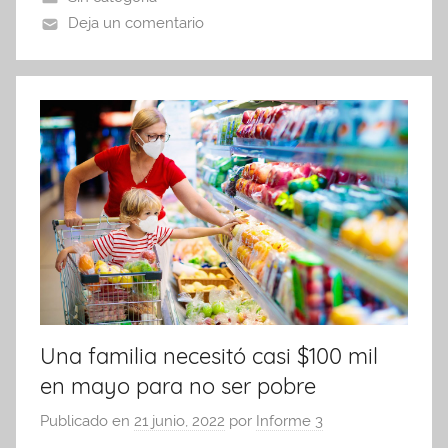
o
p
tir
Deja un comentario
o
p
k
Una familia necesitó casi $100 mil
en mayo para no ser pobre
Publicado en
21 junio, 2022
por
Informe 3