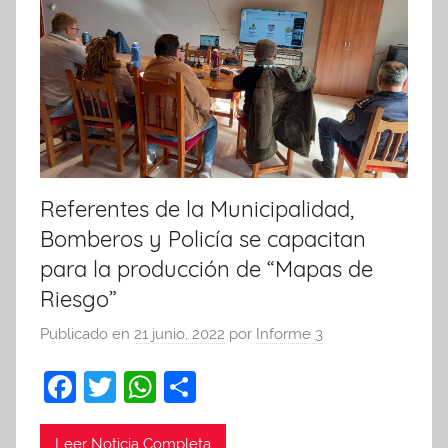
Referentes de la Municipalidad,
Bomberos y Policía se capacitan
para la producción de “Mapas de
Riesgo”
Publicado en
21 junio, 2022
por
Informe 3
F
T
W
C
a
w
h
o
Leer Noticia Completa