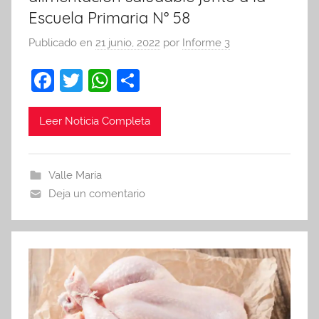
Escuela Primaria N° 58
Publicado en
21 junio, 2022
por
Informe 3
F
T
W
C
a
w
h
o
c
itt
at
m
Leer Noticia Completa
e
er
s
p
b
A
ar
Valle María
o
p
tir
Deja un comentario
o
p
k