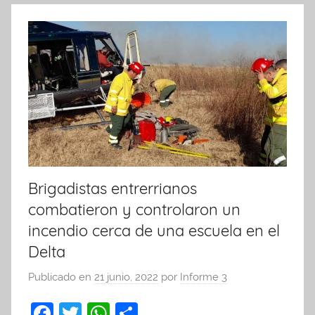
k
Brigadistas entrerrianos
combatieron y controlaron un
incendio cerca de una escuela en el
Delta
Publicado en
21 junio, 2022
por
Informe 3
F
T
W
C