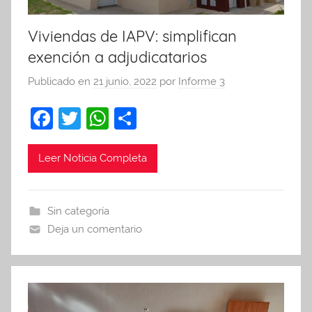
Viviendas de IAPV: simplifican
exención a adjudicatarios
Publicado en
21 junio, 2022
por
Informe 3
F
T
W
C
a
w
h
o
c
itt
at
m
Leer Noticia Completa
e
er
s
p
b
A
ar
Sin categoría
o
p
tir
Deja un comentario
o
p
k