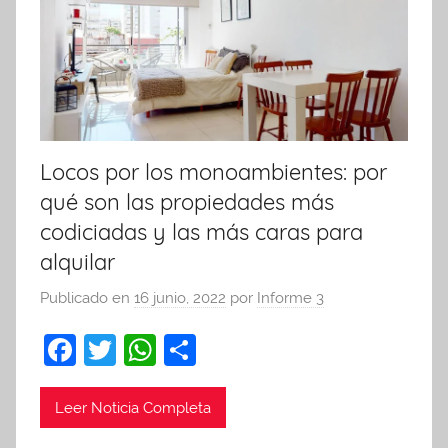
Locos por los monoambientes: por
qué son las propiedades más
codiciadas y las más caras para
alquilar
Publicado en
16 junio, 2022
por
Informe 3
F
T
W
C
a
w
h
o
c
itt
at
m
Leer Noticia Completa
e
er
s
p