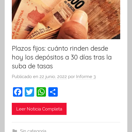
Plazos fijos: cuánto rinden desde
hoy los depósitos a 30 días tras la
suba de tasas
Publicado en
22 junio, 2022
por
Informe 3
F
T
W
C
a
w
h
o
c
itt
at
m
Leer Noticia Completa
e
er
s
p
b
A
ar
Sin categoría