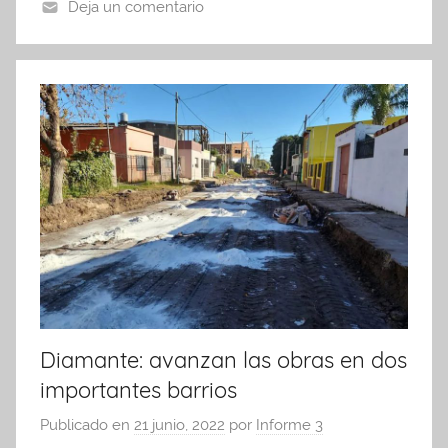
o
p
tir
Deja un comentario
o
p
k
Diamante: avanzan las obras en dos
importantes barrios
Publicado en
21 junio, 2022
por
Informe 3