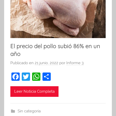
El precio del pollo subió 86% en un
año
Publicado en
21 junio, 2022
por
Informe 3
F
T
W
C
a
w
h
o
c
itt
at
m
Leer Noticia Completa
e
er
s
p
b
A
ar
Sin categoría