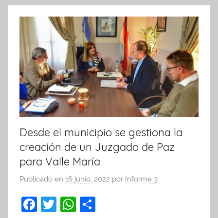
k
Desde el municipio se gestiona la
creación de un Juzgado de Paz
para Valle María
Publicado en
16 junio, 2022
por
Informe 3
F
T
W
C