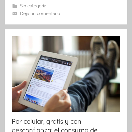
b
A
ar
Sin categoría
o
p
tir
Deja un comentario
o
p
k
Por celular, gratis y con
desconfianza: el consumo de