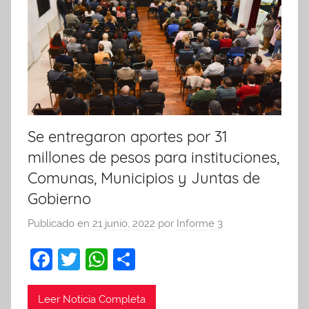
Se entregaron aportes por 31
millones de pesos para instituciones,
Comunas, Municipios y Juntas de
Gobierno
Publicado en
21 junio, 2022
por
Informe 3
F
T
W
C
a
w
h
o
c
itt
at
m
Leer Noticia Completa