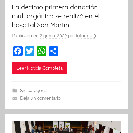
La decimo primera donación
multiorgánica se realizó en el
hospital San Martín
Publicado en
21 junio, 2022
por
Informe 3
F
T
W
C
a
w
h
o
c
itt
at
m
Leer Noticia Completa
e
er
s
p
b
A
ar
Sin categoría
o
p
tir
Deja un comentario
o
p
k