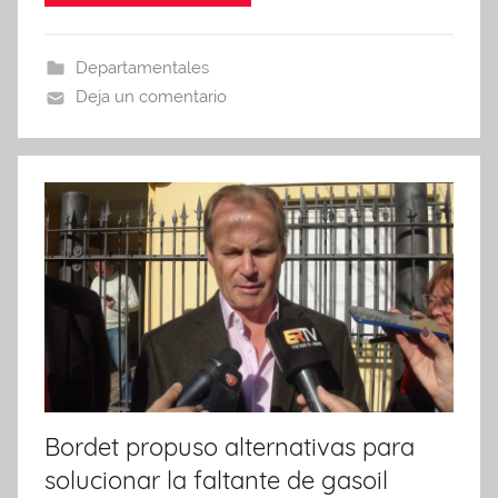
e
er
s
p
b
A
ar
Departamentales
o
p
tir
Deja un comentario
o
p
k
Bordet propuso alternativas para
solucionar la faltante de gasoil