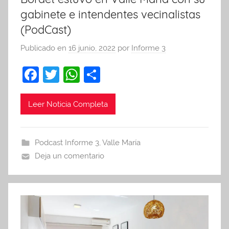
gabinete e intendentes vecinalistas
(PodCast)
Publicado en
16 junio, 2022
por
Informe 3
F
T
W
C
a
w
h
o
c
itt
at
m
Leer Noticia Completa
e
er
s
p
b
A
ar
Podcast Informe 3
,
Valle María
o
p
tir
Deja un comentario
o
p
k