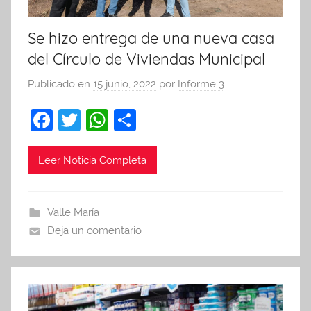
Se hizo entrega de una nueva casa
del Círculo de Viviendas Municipal
Publicado en
15 junio, 2022
por
Informe 3
F
T
W
C
a
w
h
o
c
itt
at
m
Leer Noticia Completa
e
er
s
p
b
A
ar
Valle María
o
p
tir
Deja un comentario
o
p
k