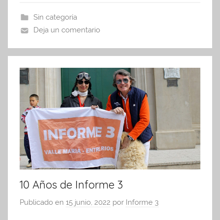
b
A
ar
Sin categoría
o
p
tir
Deja un comentario
o
p
k
10 Años de Informe 3
Publicado en
15 junio, 2022
por
Informe 3