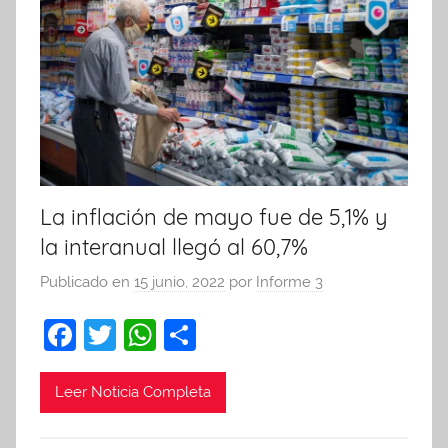
La inflación de mayo fue de 5,1% y
la interanual llegó al 60,7%
Publicado en
15 junio, 2022
por
Informe 3
F
T
W
C
a
w
h
o
c
itt
at
m
Leer Noticia Completa
e
er
s
p