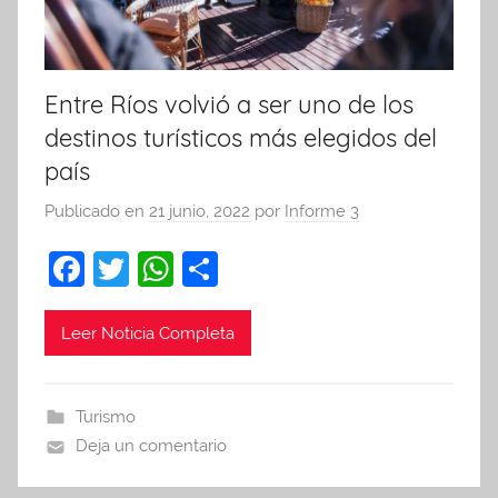
Entre Ríos volvió a ser uno de los
destinos turísticos más elegidos del
país
Publicado en
21 junio, 2022
por
Informe 3
F
T
W
C
a
w
h
o
c
itt
at
m
Leer Noticia Completa
e
er
s
p
b
A
ar
Turismo
o
p
tir
Deja un comentario
o
p