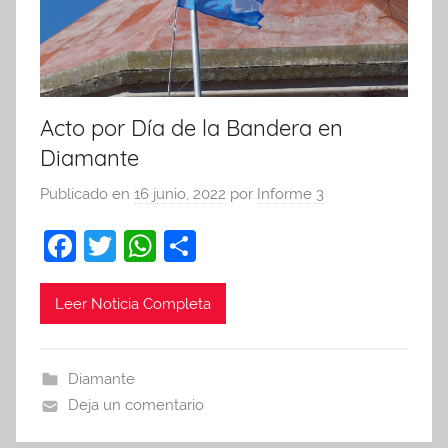
Acto por Día de la Bandera en
Diamante
Publicado en
16 junio, 2022
por
Informe 3
F
T
W
C
a
w
h
o
c
itt
at
m
Leer Noticia Completa
e
er
s
p
b
A
ar
Diamante
o
p
tir
Deja un comentario
o
p