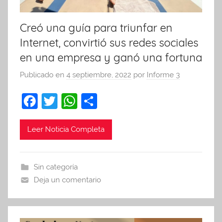
Creó una guía para triunfar en
Internet, convirtió sus redes sociales
en una empresa y ganó una fortuna
Publicado en
4 septiembre, 2022
por
Informe 3
F
T
W
C
a
w
h
o
c
itt
at
m
Leer Noticia Completa
e
er
s
p
b
A
ar
Sin categoría
o
p
tir
Deja un comentario
o
p
k