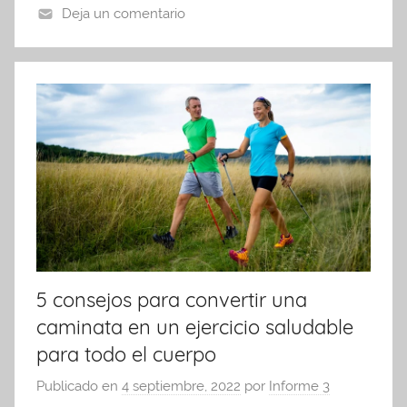
o
p
tir
Deja un comentario
o
p
k
5 consejos para convertir una
caminata en un ejercicio saludable
para todo el cuerpo
Publicado en
4 septiembre, 2022
por
Informe 3