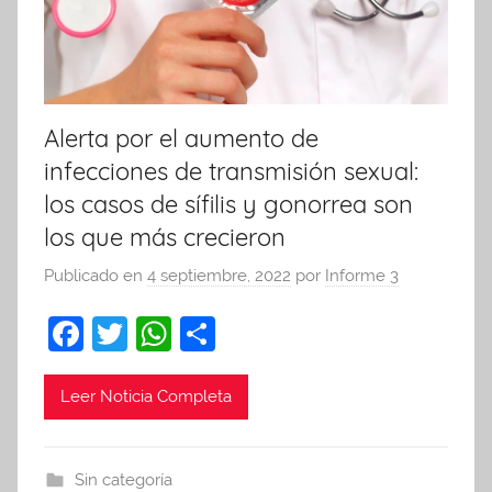
Alerta por el aumento de
infecciones de transmisión sexual:
los casos de sífilis y gonorrea son
los que más crecieron
Publicado en
4 septiembre, 2022
por
Informe 3
F
T
W
C
a
w
h
o
c
itt
at
m
Leer Noticia Completa
e
er
s
p
b
A
ar
Sin categoría