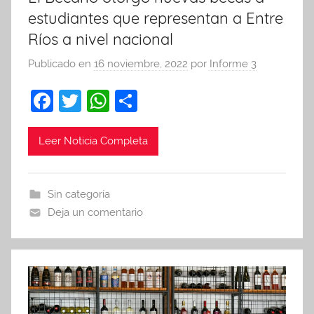
estudiantes que representan a Entre
Ríos a nivel nacional
Publicado en
16 noviembre, 2022
por
Informe 3
F
T
W
C
a
w
h
o
c
itt
at
m
Leer Noticia Completa
e
er
s
p
b
A
ar
Sin categoría
o
p
tir
Deja un comentario
o
p
k