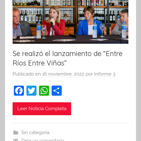
Se realizó el lanzamiento de “Entre
Ríos Entre Viñas”
Publicado en
16 noviembre, 2022
por
Informe 3
F
T
W
C
a
w
h
o
c
itt
at
m
Leer Noticia Completa
e
er
s
p
b
A
ar
Sin categoría
o
p
tir
Deja un comentario