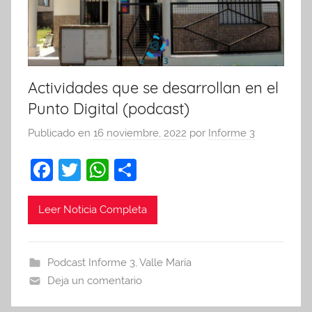
Actividades que se desarrollan en el
Punto Digital (podcast)
Publicado en
16 noviembre, 2022
por
Informe 3
F
T
W
C
a
w
h
o
c
itt
at
m
Leer Noticia Completa
e
er
s
p
b
A
ar
Podcast Informe 3
,
Valle María
o
p
tir
Deja un comentario
o
p