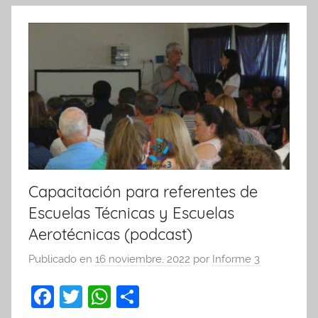
k
Capacitación para referentes de
Escuelas Técnicas y Escuelas
Aerotécnicas (podcast)
Publicado en
16 noviembre, 2022
por
Informe 3
F
T
W
C