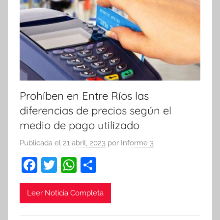
Prohíben en Entre Ríos las
diferencias de precios según el
medio de pago utilizado
Publicada el
21 abril, 2023
por
Informe 3
F
T
W
C
a
w
h
o
c
itt
at
m
Leer Noticia Completa
e
er
s
p