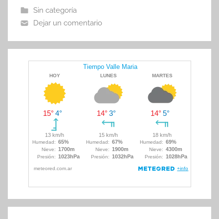
b
A
ar
Sin categoría
o
p
tir
Dejar un comentario
o
p
k