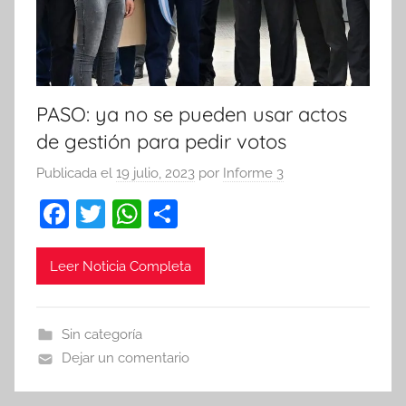
PASO: ya no se pueden usar actos
de gestión para pedir votos
Publicada el
19 julio, 2023
por
Informe 3
F
T
W
C
a
w
h
o
c
itt
at
m
Leer Noticia Completa
e
er
s
p
b
A
ar
Sin categoría
o
p
tir
Dejar un comentario
o
p