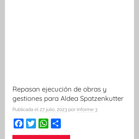
Repasan ejecución de obras y
gestiones para Aldea Spatzenkutter
Publicada el
27 julio, 2023
por
Informe 3
F
T
W
C
a
w
h
o