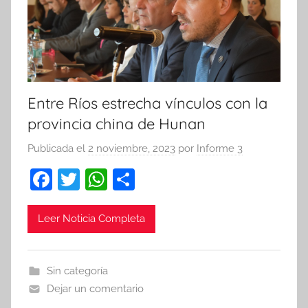
Entre Ríos estrecha vínculos con la
provincia china de Hunan
Publicada el
2 noviembre, 2023
por
Informe 3
F
T
W
C
a
w
h
o
c
itt
at
m
Leer Noticia Completa
e
er
s
p
b
A
ar
Sin categoría
o
p
tir
Dejar un comentario