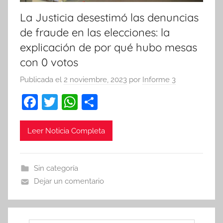
La Justicia desestimó las denuncias
de fraude en las elecciones: la
explicación de por qué hubo mesas
con 0 votos
Publicada el
2 noviembre, 2023
por
Informe 3
F
T
W
C
a
w
h
o
c
itt
at
m
Leer Noticia Completa
e
er
s
p
b
A
ar
Sin categoría
o
p
tir
Dejar un comentario
o
p
k