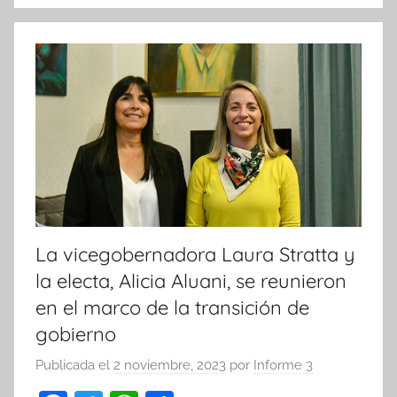
o
p
k
La vicegobernadora Laura Stratta y
la electa, Alicia Aluani, se reunieron
en el marco de la transición de
gobierno
Publicada el
2 noviembre, 2023
por
Informe 3