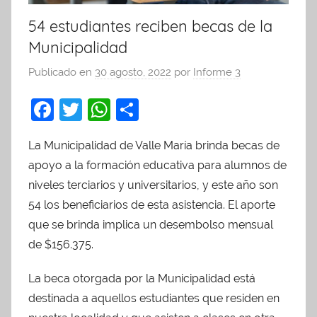
54 estudiantes reciben becas de la
Municipalidad
Publicado en
30 agosto, 2022
por
Informe 3
F
T
W
C
a
w
h
o
La Municipalidad de Valle María brinda becas de
c
itt
at
m
apoyo a la formación educativa para alumnos de
e
er
s
p
niveles terciarios y universitarios, y este año son
b
A
ar
54 los beneficiarios de esta asistencia. El aporte
o
p
tir
que se brinda implica un desembolso mensual
o
p
de $156.375.
k
La beca otorgada por la Municipalidad está
destinada a aquellos estudiantes que residen en