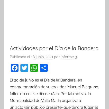
Actividades por el Día de la Bandera
Publicada el
18 junio, 2021
por
Informe 3
F
T
W
C
a
w
h
o
El 20 de junio es el Dia de la Bandera, en
c
itt
at
m
conmemoración de su creador, Manuel Belgrano,
e
er
s
p
fallecido en ese día de 1820. Por tal motivo, la
b
A
ar
Municipalidad de Valle María organizará
o
p
tir
un acto (sin público presente) que tendrá lugar el