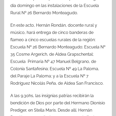
o
p
día domingo en las instalaciones de la Escuela
k
Rural Nº 26 Bernardo Monteagudo.
En este acto, Hernán Rondán, docente rural y
músico, hará entrega de cinco banderas de
flameo a cinco escuelas rurales de la región:
Escuela Nº 26 Bernardo Monteagudo; Escuela Nº
35 Cosme Argerich, de Aldea Grapschental;
Escuela Primaria Nº 47 Manuel Belgrano, de
Colonia Santafesina; Escuela Nº 49 La Paloma,
del Paraje La Paloma; y a la Escuela Nº 7
Rodríguez Nicolás Peña, de Aldea San Francisco.
A las 9.30hs, las insignias patrias recibirán la
bendición de Dios por parte del Hermano Dionisio
Prediger, en Stella Maris. Desde allí, Hernán