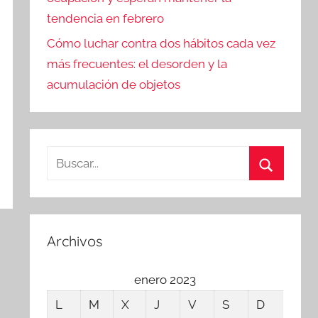
tendencia en febrero
Cómo luchar contra dos hábitos cada vez
más frecuentes: el desorden y la
acumulación de objetos
Buscar:
Buscar
Archivos
enero 2023
L
M
X
J
V
S
D