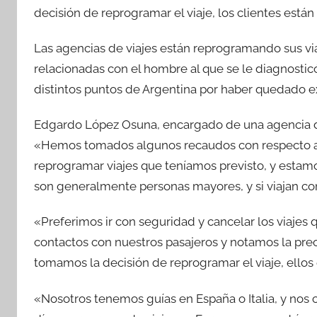
c
itt
at
m
decisión de reprogramar el viaje, los clientes están
e
er
s
p
b
A
ar
Las agencias de viajes están reprogramando sus viaj
o
p
tir
relacionadas con el hombre al que se le diagnosticó
o
p
distintos puntos de Argentina por haber quedado ex
k
Edgardo López Osuna, encargado de una agencia de
«Hemos tomados algunos recaudos con respecto a l
reprogramar viajes que teníamos previsto, y estam
son generalmente personas mayores, y si viajan con
«Preferimos ir con seguridad y cancelar los viaje
contactos con nuestros pasajeros y notamos la preo
tomamos la decisión de reprogramar el viaje, ellos
«Nosotros tenemos guías en España o Italia, y no