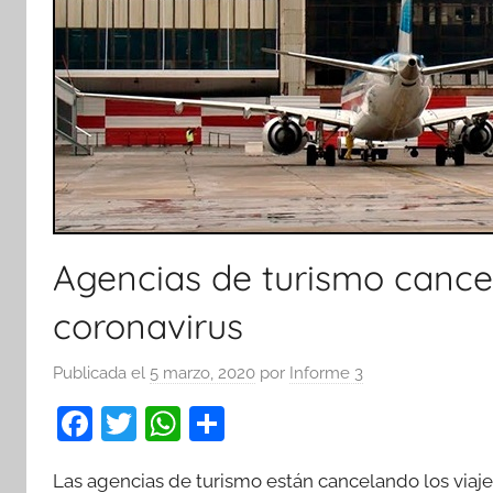
Agencias de turismo cancel
coronavirus
Publicada el
5 marzo, 2020
por
Informe 3
F
T
W
C
a
w
h
o
Las agencias de turismo están cancelando los viaj