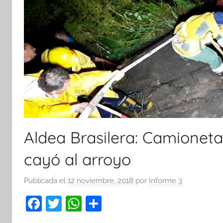
Aldea Brasilera: Camioneta 
cayó al arroyo
Publicada el
12 noviembre, 2018
por
Informe 3
F
T
W
C
a
w
h
o