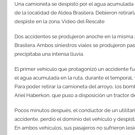
Una camioneta se despistó por el agua acumulada en 
c
itt
at
m
de la localidad de Aldea Brasilera. Debieron retira
e
er
s
p
despiste en la zona. Video del Rescate
b
A
ar
o
p
tir
Dos accidentes se produjeron anoche en la misma zo
o
p
Brasilera. Ambos siniestros viales se produjeron pa
k
precipitaba una intensa lluvia.
El primer vehículo que protagonizó un accidente fu
el agua acumulada en la ruta, durante el temporal, 
Para poder retirar la camioneta del arroyo, los bom
Ariel Haberkon, que puso a disposición un tractor d
Pocos minutos después, el conductor de un utilitar
accidente, perdió el dominio del vehículo y despist
En ambos vehículos, sus pasajeros no sufrieron les