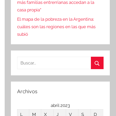
más familias entrerrianas accedan a la
casa propia”
El mapa de la pobreza en la Argentina:
cuáles son las regiones en las que más
subió
Buscar:
Buscar
Archivos
abril 2023
L
M
X
J
V
S
D