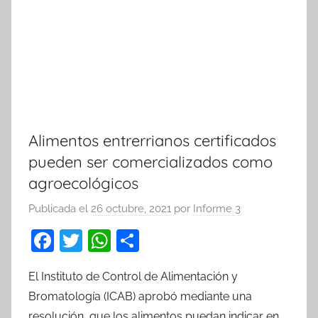
Alimentos entrerrianos certificados
pueden ser comercializados como
agroecológicos
Publicada el
26 octubre, 2021
por
Informe 3
F
T
W
C
a
w
h
o
El Instituto de Control de Alimentación y
c
itt
at
m
Bromatología (ICAB) aprobó mediante una
e
er
s
p
resolución, que los alimentos puedan indicar en