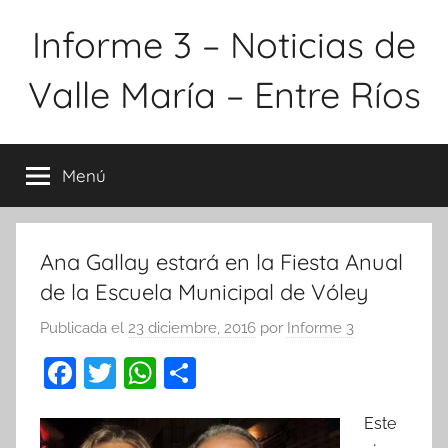
Saltar
Informe 3 – Noticias de
al
contenido
Valle María – Entre Ríos
Menú
Ana Gallay estará en la Fiesta Anual
de la Escuela Municipal de Vóley
Publicada el
23 diciembre, 2016
por
Informe 3
F
T
W
C
a
w
h
o
Este
c
itt
at
m