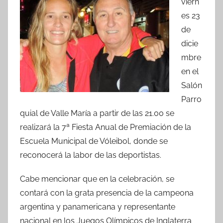
viern
e
er
s
p
es 23
b
A
ar
de
o
p
tir
dicie
o
p
mbre
k
en el
Salón
Parro
quial de Valle María a partir de las 21.00 se
realizará la 7ª Fiesta Anual de Premiación de la
Escuela Municipal de Vóleibol, donde se
reconocerá la labor de las deportistas.
Cabe mencionar que en la celebración, se
contará con la grata presencia de la campeona
argentina y panamericana y representante
nacional en los Juegos Olímpicos de Inglaterra