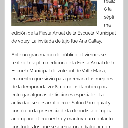
realiz
e
er
s
p
ó la
b
A
ar
sépti
o
p
tir
ma
o
p
edición de la Fiesta Anual de la Escuela Municipal
k
de vóley. La invitada de lujo fue Ana Gallay.
Ante un gran marco de público, el viernes se
realizó la séptima edición de la Fiesta Anual de la
Escuela Municipal de voleibol de Valle María,
encuentro que sirvió para premiar a los mejores
de la temporada 2016, como así también para
entregar algunas distinciones especiales. La
actividad se desarrolló en el Salón Parroquial y
contó con la presencia de la deportista olímpica
acompañó el encuentro y mantuvo un contacto
con todos los que se acercaron a dialogar con