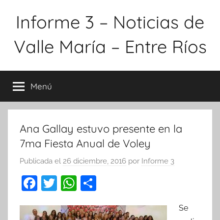
Saltar
Informe 3 – Noticias de
al
contenido
Valle María – Entre Ríos
Menú
Ana Gallay estuvo presente en la
7ma Fiesta Anual de Voley
Publicada el
26 diciembre, 2016
por
Informe 3
F
T
W
C
a
w
h
o
Se
c
itt
at
m