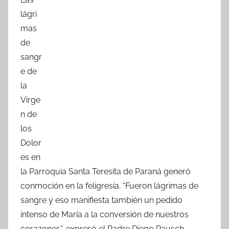
c
itt
at
m
lágri
e
er
s
p
mas
b
A
ar
de
o
p
tir
sangr
o
p
e de
k
la
Virge
n de
los
Dolor
es en
la Parroquia Santa Teresita de Paraná generó
conmoción en la feligresía. “Fueron lágrimas de
sangre y eso manifiesta también un pedido
intenso de María a la conversión de nuestros
corazones“, expresó el Padre Diego Rausch.