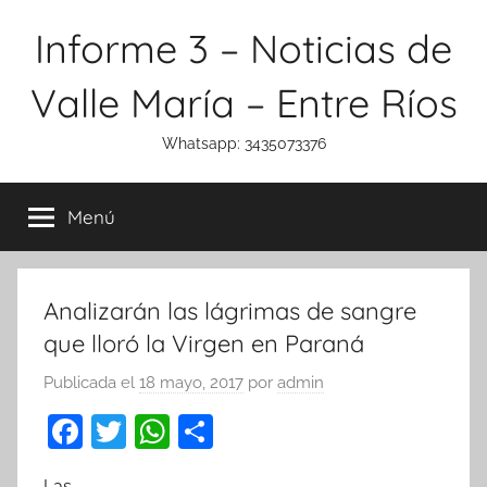
Saltar
Informe 3 – Noticias de
al
contenido
Valle María – Entre Ríos
Whatsapp: 3435073376
Menú
Analizarán las lágrimas de sangre
que lloró la Virgen en Paraná
Publicada el
18 mayo, 2017
por
admin
F
T
W
C
a
w
h
o
Las