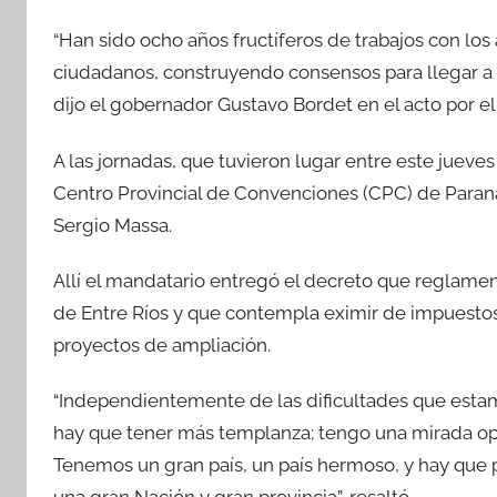
a
w
h
o
“Han sido ocho años fructíferos de trabajos con los a
c
itt
at
m
ciudadanos, construyendo consensos para llegar a e
e
er
s
p
dijo el gobernador Gustavo Bordet en el acto por el 
b
A
ar
o
p
tir
A las jornadas, que tuvieron lugar entre este jueve
o
p
Centro Provincial de Convenciones (CPC) de Paraná
k
Sergio Massa.
Allí el mandatario entregó el decreto que reglament
de Entre Ríos y que contempla eximir de impuestos 
proyectos de ampliación.
“Independientemente de las dificultades que esta
hay que tener más templanza; tengo una mirada opti
Tenemos un gran país, un país hermoso, y hay que 