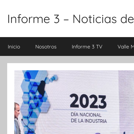
Saltar
al
Informe 3 – Noticias de
contenido
Inicio
Nosotros
Informe 3 TV
Valle 