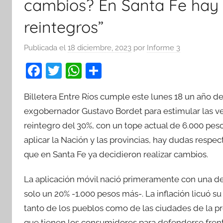
cambios? En Santa Fe hay 
reintegros”
Publicada el
18 diciembre, 2023
por
Informe 3
F
T
W
C
a
w
h
o
Billetera Entre Ríos cumple este lunes 18 un año de 
c
itt
at
m
exgobernador Gustavo Bordet para estimular las ve
e
er
s
p
reintegro del 30%, con un tope actual de 6.000 peso
b
A
ar
aplicar la Nación y las provincias, hay dudas resp
o
p
tir
que en Santa Fe ya decidieron realizar cambios.
o
p
k
La aplicación móvil nació primeramente con una de
solo un 20% -1.000 pesos más-. La inflación licuó 
tanto de los pueblos como de las ciudades de la p
que tienen los consumidores para defenderse frent