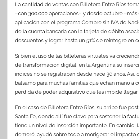
La cantidad de ventas con Billetera Entre Ríos to
–con 300.000 operaciones– y desde octubre –más 
aplicación con el programa Compre sin IVA de Naci
de la cuenta bancaria con la tarjeta de débito aso
descuentos y lograr hasta un 51% de reintegro en 
Si bien el uso de las billeteras virtuales va crec
de transformación digital, en la Argentina su inserc
índices no se registraban desde hace 30 años. Así,
bálsamo para muchas familias que echan mano a cual
pérdida de poder adquisitivo que les impide llegar 
En el caso de Billetera Entre Ríos, su arribo fue pos
Santa Fe, donde allí fue clave para sostener la fa
tiene un nivel de inserción importante. En cambio, la
demoró, ayudó sobre todo a morigerar el impacto d