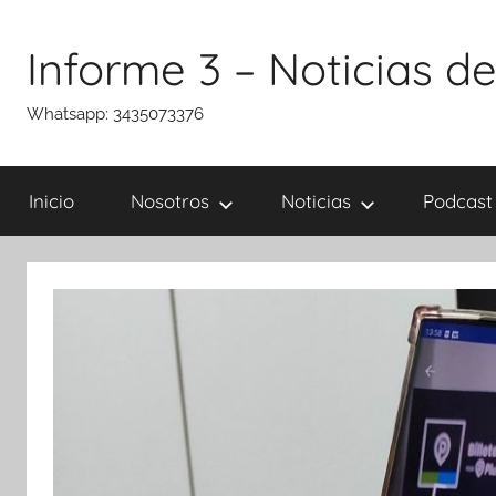
Saltar
al
Informe 3 – Noticias de
contenido
Whatsapp: 3435073376
Inicio
Nosotros
Noticias
Podcast