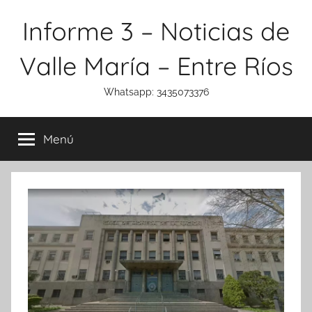
Saltar
Informe 3 – Noticias de
al
contenido
Valle María – Entre Ríos
Whatsapp: 3435073376
Menú