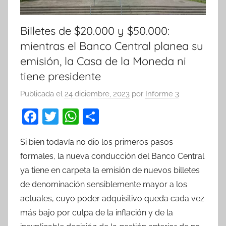
Billetes de $20.000 y $50.000:
mientras el Banco Central planea su
emisión, la Casa de la Moneda ni
tiene presidente
Publicada el
24 diciembre, 2023
por
Informe 3
F
T
W
C
a
w
h
o
Si bien todavía no dio los primeros pasos
c
itt
at
m
formales, la nueva conducción del Banco Central
e
er
s
p
ya tiene en carpeta la emisión de nuevos billetes
b
A
ar
de denominación sensiblemente mayor a los
o
p
tir
actuales, cuyo poder adquisitivo queda cada vez
o
p
más bajo por culpa de la inflación y de la