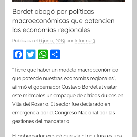
Bordet abogó por políticas
macroeconómicas que potencien
las economías regionales
Publicada el
6 junio, 2019
por
Informe 3
F
T
W
C
a
w
h
o
“Tiene que haber un modelo macroeconómico
c
itt
at
m
que potencie nuestras economías regionales”,
e
er
s
p
afirmó el gobernador Gustavo Bordet al visitar
b
A
ar
este miércoles un empaque de cítricos dulces en
o
p
tir
Villa del Rosario. El sector fue declarado en
o
p
emergencia por el Congreso Nacional por las
k
gestiones del mandatario.
El gobernador explicó que «la citricultura es una