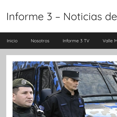
Saltar
al
Informe 3 – Noticias de
contenido
Inicio
Nosotros
Informe 3 TV
Valle 