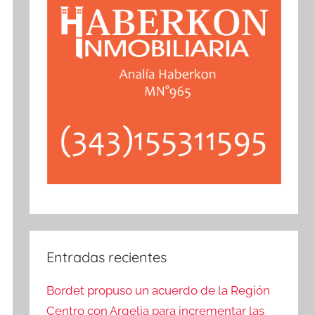
Entradas recientes
Bordet propuso un acuerdo de la Región
Centro con Argelia para incrementar las