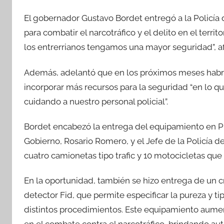
a
w
h
o
El gobernador Gustavo Bordet entregó a la Policía 
c
itt
at
m
para combatir el narcotráfico y el delito en el territ
e
er
s
p
los entrerrianos tengamos una mayor seguridad”, a
b
A
ar
o
p
tir
Además, adelantó que en los próximos meses habr
o
p
incorporar más recursos para la seguridad “en lo q
k
cuidando a nuestro personal policial”.
Bordet encabezó la entrega del equipamiento en Pla
Gobierno, Rosario Romero, y el Jefe de la Policía d
cuatro camionetas tipo trafic y 10 motocicletas que
En la oportunidad, también se hizo entrega de un
detector Fid, que permite especificar la pureza y t
distintos procedimientos. Este equipamiento aument