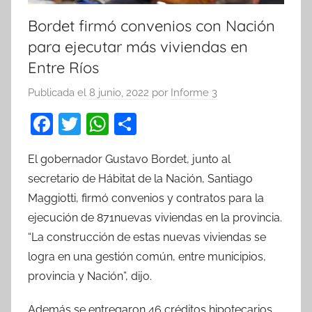
Bordet firmó convenios con Nación
para ejecutar más viviendas en
Entre Ríos
Publicada el
8 junio, 2022
por
Informe 3
F
T
W
C
a
w
h
o
El gobernador Gustavo Bordet, junto al
c
itt
at
m
secretario de Hábitat de la Nación, Santiago
e
er
s
p
Maggiotti, firmó convenios y contratos para la
b
A
ar
ejecución de 871nuevas viviendas en la provincia.
o
p
tir
“La construcción de estas nuevas viviendas se
o
p
logra en una gestión común, entre municipios,
k
provincia y Nación”, dijo.
Además se entregaron 46 créditos hipotecarios