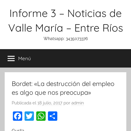
Saltar
Informe 3 – Noticias de
al
contenido
Valle María – Entre Ríos
Whatsapp: 3435073376
Menú
Bordet: «La destrucción del empleo
es algo que nos preocupa»
Publicada el
18 julio, 2017
por
admin
F
T
W
C
a
w
h
o
Gusta