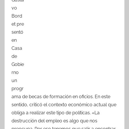
c
itt
at
m
vo
e
er
s
p
Bord
b
A
ar
et pre
o
p
tir
sentó
o
p
en
k
Casa
de
Gobie
rno
un
progr
ama de becas de formación en oficios. En este
sentido, criticó el contexto económico actual que
obliga a realizar este tipo de políticas. «La
destrucción del empleo es algo que nos
preocupa. Por eso tenemos que salir a encontrar