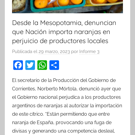
Desde la Mesopotamia, denuncian
que Nación importa naranjas en
perjuicio de productores locales
Publicada el
29 marzo, 2023
por
Informe 3
F
T
W
C
a
w
h
o
El secretario de la Producción del Gobierno de
c
itt
at
m
Corrientes, Norberto Mórtola, denunció ayer que
e
er
s
p
el Gobierno nacional perjudica a los productores
b
A
ar
argentinos de naranjas al autorizar la importación
o
p
tir
de este cítrico. “Están permitiendo que entre
o
p
naranja de España, provocando una fuga de
k
divisas y generando una competencia desleal,