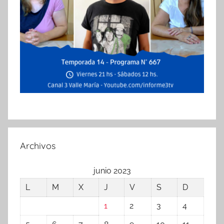
Archivos
junio 2023
L
M
X
J
V
S
D
1
2
3
4