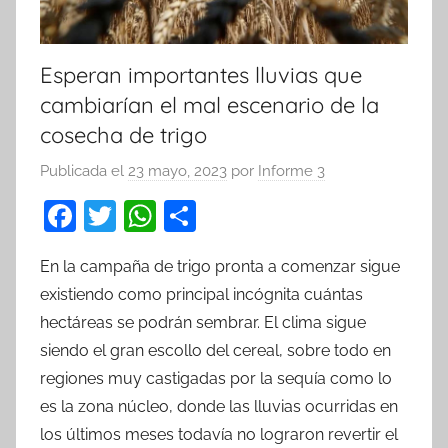
Esperan importantes lluvias que
cambiarían el mal escenario de la
cosecha de trigo
Publicada el
23 mayo, 2023
por
Informe 3
F
T
W
C
a
w
h
o
En la campaña de trigo pronta a comenzar sigue
c
itt
at
m
existiendo como principal incógnita cuántas
e
er
s
p
hectáreas se podrán sembrar. El clima sigue
b
A
ar
siendo el gran escollo del cereal, sobre todo en
o
p
tir
regiones muy castigadas por la sequía como lo
o
p
es la zona núcleo, donde las lluvias ocurridas en
k
los últimos meses todavía no lograron revertir el