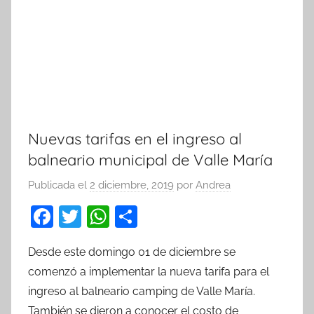
Nuevas tarifas en el ingreso al
balneario municipal de Valle María
Publicada el
2 diciembre, 2019
por
Andrea
F
T
W
C
a
w
h
o
Desde este domingo 01 de diciembre se
c
itt
at
m
comenzó a implementar la nueva tarifa para el
e
er
s
p
ingreso al balneario camping de Valle María.
b
A
ar
También se dieron a conocer el costo de