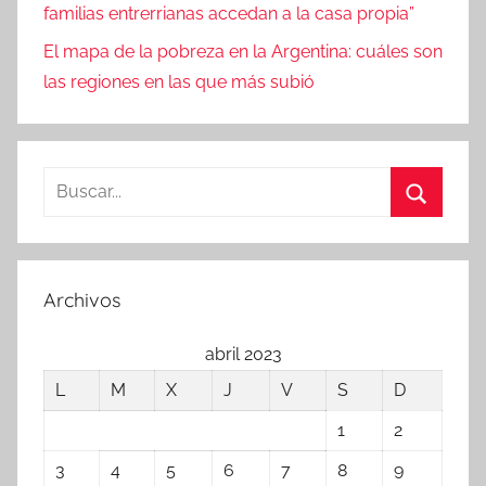
familias entrerrianas accedan a la casa propia”
El mapa de la pobreza en la Argentina: cuáles son
las regiones en las que más subió
Buscar:
Buscar
Archivos
abril 2023
L
M
X
J
V
S
D
1
2
3
4
5
6
7
8
9