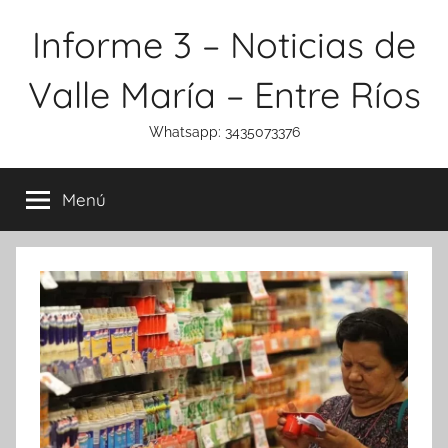
Saltar
Informe 3 – Noticias de
al
contenido
Valle María – Entre Ríos
Whatsapp: 3435073376
Menú