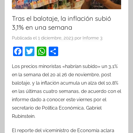
Tras el balotaje, la inflación subió
3,1% en una semana
Publicada el
1 diciembre, 2023
por
Informe 3
F
T
W
C
a
w
h
o
Los precios minoristas «habrían subido» un 3,1%
c
itt
at
m
en la semana del 20 al 26 de noviembre, post
e
er
s
p
balotaje, y la inflación acumula un alza del 10,8%
b
A
ar
en las últimas cuatro semanas, de acuerdo con el
o
p
tir
informe dado a conocer este viernes por el
o
p
secretario de Política Económica, Gabriel
k
Rubinstein.
El reporte del viceministro de Economía aclara