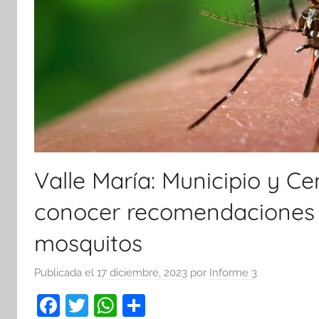
Valle María: Municipio y Ce
conocer recomendaciones f
mosquitos
Publicada el
17 diciembre, 2023
por
Informe 3
F
T
W
C