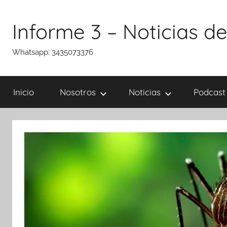
Saltar
al
Informe 3 – Noticias de
contenido
Whatsapp: 3435073376
Inicio
Nosotros
Noticias
Podcast