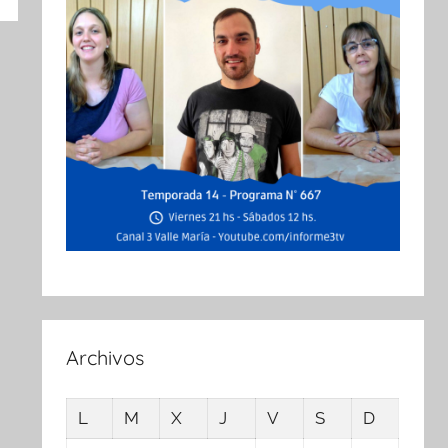
Archivos
L
M
X
J
V
S
D