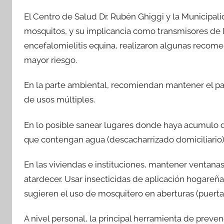
a
w
h
o
El Centro de Salud Dr. Rubén Ghiggi y la Municipali
c
itt
at
m
mosquitos, y su implicancia como transmisores de
e
er
s
p
encefalomielitis equina, realizaron algunas recom
b
A
ar
mayor riesgo.
o
p
tir
o
p
En la parte ambiental, recomiendan mantener el pas
k
de usos múltiples.
En lo posible sanear lugares donde haya acumulo de
que contengan agua (descacharrizado domiciliario)
En las viviendas e instituciones, mantener ventanas
atardecer. Usar insecticidas de aplicación hogareña (
sugieren el uso de mosquitero en aberturas (puerta
A nivel personal, la principal herramienta de preve