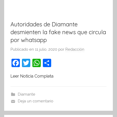
Autoridades de Diamante
desmienten la fake news que circula
por whatsapp
Publicado en
11 julio, 2020
por
Redacción
F
T
W
C
a
w
h
o
Leer Noticia Completa
c
itt
at
m
e
er
s
p
b
A
ar
Diamante
Deja un comentario
o
p
tir
o
p