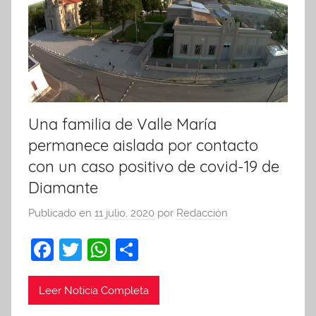
Una familia de Valle María
permanece aislada por contacto
con un caso positivo de covid-19 de
Diamante
Publicado en
11 julio, 2020
por
Redacción
F
T
W
C
a
w
h
o
c
itt
at
m
Leer Noticia Completa