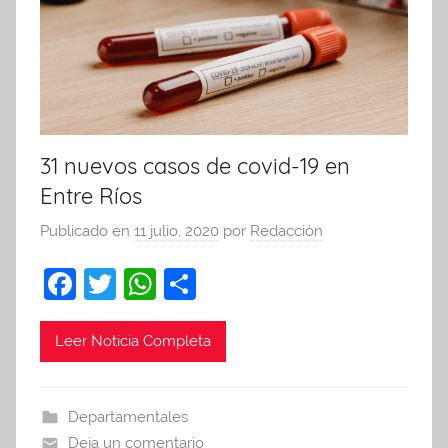
31 nuevos casos de covid-19 en
Entre Ríos
Publicado en
11 julio, 2020
por
Redacción
F
T
W
C
a
w
h
o
c
itt
at
m
Leer Noticia Completa
e
er
s
p
b
A
ar
Departamentales
o
p
tir
Deja un comentario