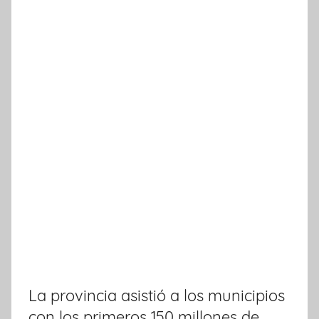
k
La provincia asistió a los municipios
con los primeros 150 millones de