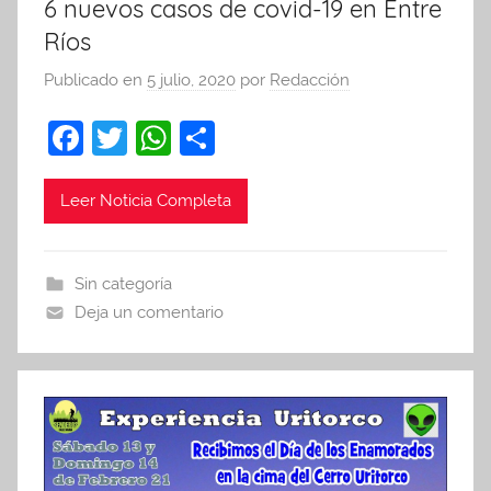
6 nuevos casos de covid-19 en Entre
Ríos
Publicado en
5 julio, 2020
por
Redacción
F
T
W
C
a
w
h
o
c
itt
at
m
Leer Noticia Completa
e
er
s
p
b
A
ar
Sin categoría
o
p
tir
Deja un comentario
o
p
k