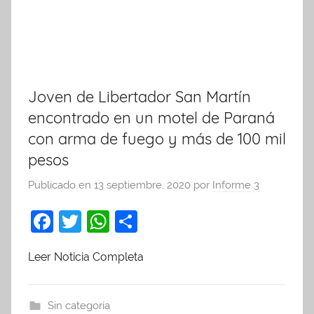
Joven de Libertador San Martín
encontrado en un motel de Paraná
con arma de fuego y más de 100 mil
pesos
Publicado en
13 septiembre, 2020
por
Informe 3
F
T
W
C
a
w
h
o
Leer Noticia Completa
c
itt
at
m
e
er
s
p
b
A
ar
Sin categoría