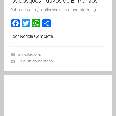
los bosques nativos de Entre Ríos
Publicado en
13 septiembre, 2020
por
Informe 3
F
T
W
C
a
w
h
o
Leer Noticia Completa
c
itt
at
m
e
er
s
p
b
A
ar
Sin categoría
Deja un comentario
o
p
tir
o
p
k