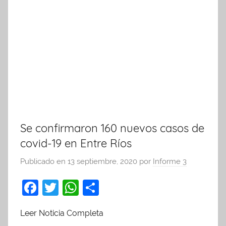
Se confirmaron 160 nuevos casos de
covid-19 en Entre Ríos
Publicado en
13 septiembre, 2020
por
Informe 3
F
T
W
C
a
w
h
o
Leer Noticia Completa
c
itt
at
m