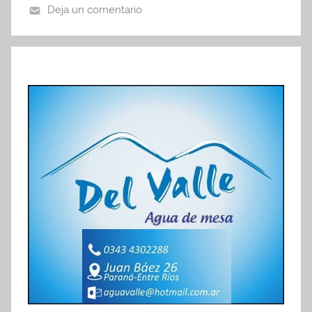
Deja un comentario
o
p
tir
o
p
k