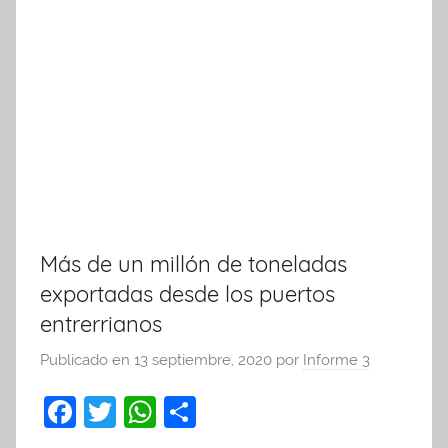
Más de un millón de toneladas
exportadas desde los puertos
entrerrianos
Publicado en
13 septiembre, 2020
por
Informe 3
F
T
W
C
a
w
h
o