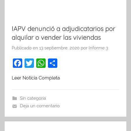
IAPV denunció a adjudicatarios por
alquilar o vender las viviendas
Publicado en
13 septiembre, 2020
por
Informe 3
F
T
W
C
a
w
h
o
Leer Noticia Completa
c
itt
at
m
e
er
s
p
b
A
ar
Sin categoría
Deja un comentario
o
p
tir
o
p
k