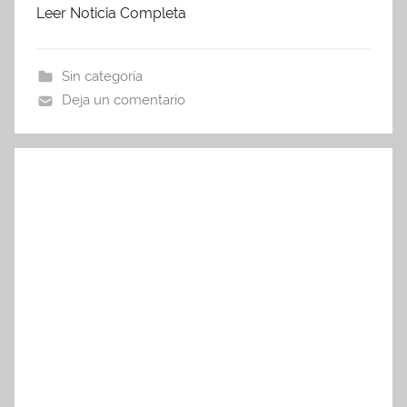
Leer Noticia Completa
c
itt
at
m
e
er
s
p
b
A
ar
Sin categoría
Deja un comentario
o
p
tir
o
p
k