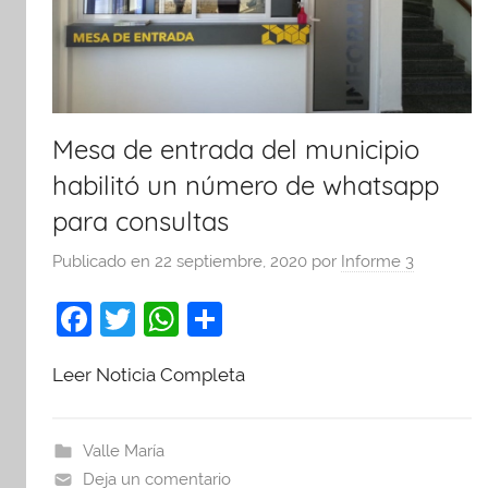
Mesa de entrada del municipio
habilitó un número de whatsapp
para consultas
Publicado en
22 septiembre, 2020
por
Informe 3
F
T
W
C
a
w
h
o
Leer Noticia Completa
c
itt
at
m
e
er
s
p
b
A
ar
Valle María
Deja un comentario