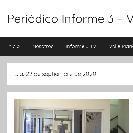
Saltar
al
Periódico Informe 3 – 
contenido
Inicio
Nosotros
Informe 3 TV
Valle Marí
Día: 22 de septiembre de 2020