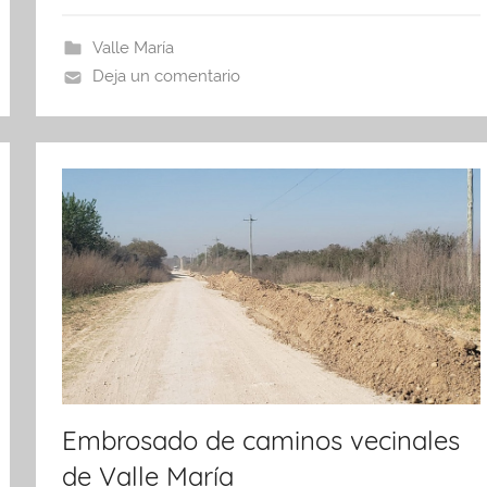
e
er
s
p
b
A
ar
Valle María
o
p
tir
Deja un comentario
o
p
k
Embrosado de caminos vecinales
de Valle María