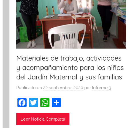
Materiales de trabajo, actividades
y acompañamiento para los niños
del Jardín Maternal y sus familias
Publicado en
22 septiembre, 2020
por
Informe 3
F
T
W
C
a
w
h
o
c
itt
at
m
Leer Noticia Completa