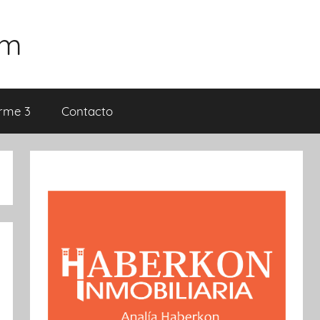
om
orme 3
Contacto