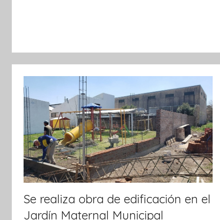
o
p
tir
o
p
k
Se realiza obra de edificación en el
Jardín Maternal Municipal