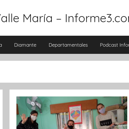
Valle María – Informe3.c
a
Diamante
Departamentales
Podcast Inf