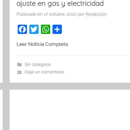
ajuste en gas y electricidad
Publicado en
17 octubre, 2020
por
Redacción
F
T
W
C
a
w
h
o
Leer Noticia Completa
c
itt
at
m
e
er
s
p
b
A
ar
Sin categoría
Deja un comentario
o
p
tir
o
p
k