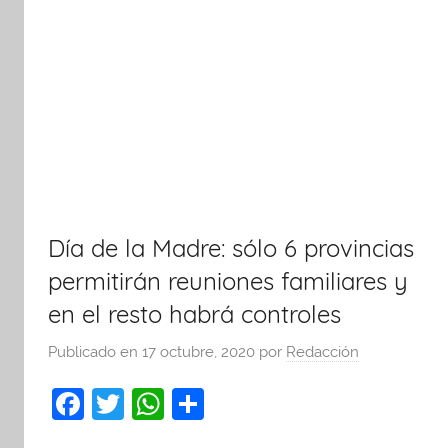
Día de la Madre: sólo 6 provincias
permitirán reuniones familiares y
en el resto habrá controles
Publicado en
17 octubre, 2020
por
Redacción
F
T
W
C
a
w
h
o