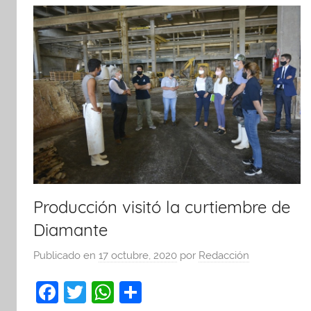
Producción visitó la curtiembre de
Diamante
Publicado en
17 octubre, 2020
por
Redacción
F
T
W
C