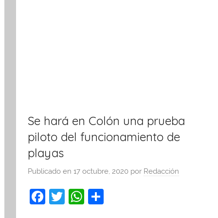
Se hará en Colón una prueba
piloto del funcionamiento de
playas
Publicado en
17 octubre, 2020
por
Redacción
F
T
W
C
a
w
h
o