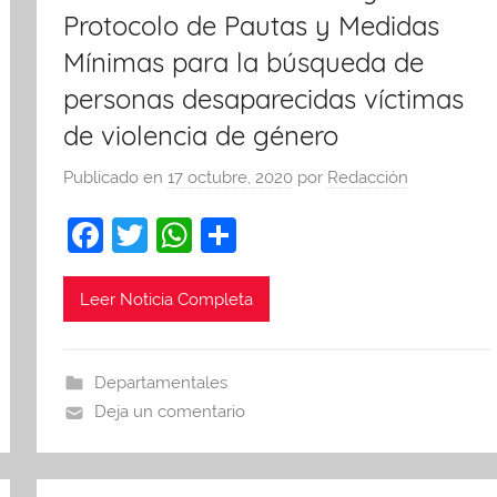
Protocolo de Pautas y Medidas
Mínimas para la búsqueda de
personas desaparecidas víctimas
de violencia de género
Publicado en
17 octubre, 2020
por
Redacción
F
T
W
C
a
w
h
o
c
itt
at
m
Leer Noticia Completa
e
er
s
p
b
A
ar
Departamentales
o
p
tir
Deja un comentario
o
p
k