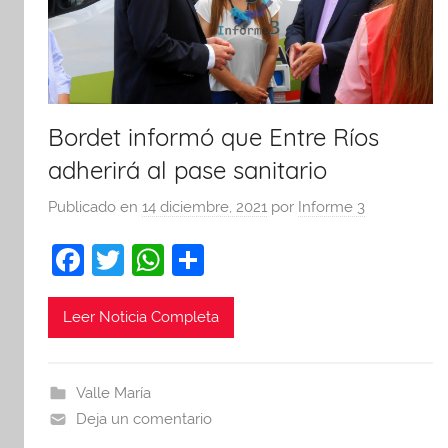
Bordet informó que Entre Ríos
adherirá al pase sanitario
Publicado en
14 diciembre, 2021
por
Informe 3
F
T
W
C
a
w
h
o
c
itt
at
m
Leer Noticia Completa
e
er
s
p
b
A
ar
Valle María
o
p
tir
Deja un comentario