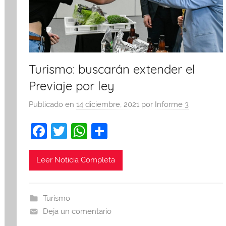
Turismo: buscarán extender el
Previaje por ley
Publicado en
14 diciembre, 2021
por
Informe 3
F
T
W
C
a
w
h
o
c
itt
at
m
Leer Noticia Completa
e
er
s
p
b
A
ar
Turismo
o
p
tir
Deja un comentario