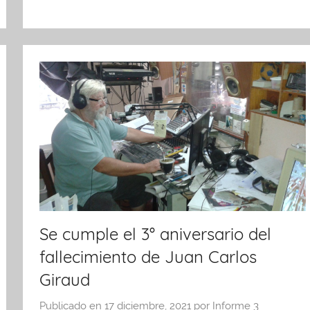
o
p
tir
o
p
k
Se cumple el 3° aniversario del
fallecimiento de Juan Carlos
Giraud
Publicado en
17 diciembre, 2021
por
Informe 3