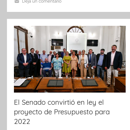
o
p
tir
Deja un comentario
o
p
k
El Senado convirtió en ley el
proyecto de Presupuesto para
2022