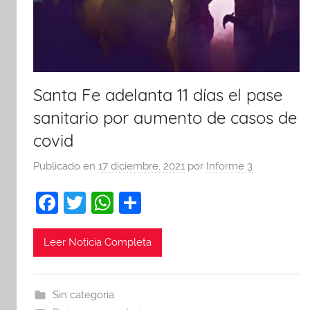
Santa Fe adelanta 11 días el pase
sanitario por aumento de casos de
covid
Publicado en
17 diciembre, 2021
por
Informe 3
F
T
W
C
a
w
h
o
c
itt
at
m
Leer Noticia Completa
e
er
s
p
b
A
ar
Sin categoría