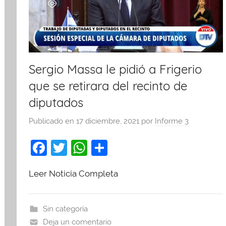
Sergio Massa le pidió a Frigerio
que se retirara del recinto de
diputados
Publicado en
17 diciembre, 2021
por
Informe 3
F
T
W
C
a
w
h
o
Leer Noticia Completa
c
itt
at
m
e
er
s
p
b
A
ar
Sin categoría
Deja un comentario