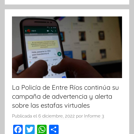
o
p
k
La Policía de Entre Ríos continúa su
campaña de advertencia y alerta
sobre las estafas virtuales
Publicada el
6 diciembre, 2022
por
Informe 3
F
T
W
C