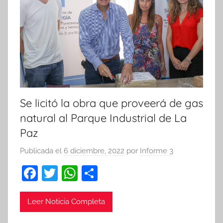
Se licitó la obra que proveerá de gas
natural al Parque Industrial de La
Paz
Publicada el
6 diciembre, 2022
por
Informe 3
F
T
W
C
a
w
h
o
c
itt
at
m
Leer Noticia Completa
e
er
s
p