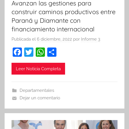
Avanzan las gestiones para
construir caminos productivos entre
Paraná y Diamante con
financiamiento internacional
Publicada el
6 diciembre, 2022
por
Informe 3
F
T
W
C
a
w
h
o
c
itt
at
m
Leer Noticia Completa
e
er
s
p
b
A
ar
Departamentales
o
p
tir
Dejar un comentario
o
p
k