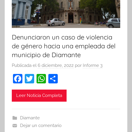
Denunciaron un caso de violencia
de género hacia una empleada del
municipio de Diamante
Publicada el
6 diciembre, 2022
por
Informe 3
F
T
W
C
a
w
h
o
c
itt
at
m
Leer Noticia Completa
e
er
s
p
b
A
ar
Diamante
o
p
tir
Dejar un comentario