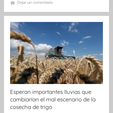
o
p
tir
Dejar un comentario
o
p
k
Esperan importantes lluvias que
cambiarían el mal escenario de la
cosecha de trigo