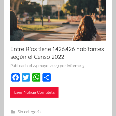
Entre Ríos tiene 1.426.426 habitantes
según el Censo 2022
Publicada el
24 mayo, 2023
por
Informe 3
F
T
W
C
a
w
h
o
c
itt
at
m
Leer Noticia Completa
e
er
s
p
b
A
ar
Sin categoría