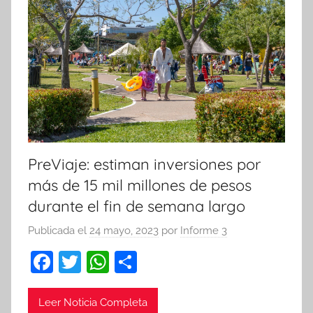
PreViaje: estiman inversiones por
más de 15 mil millones de pesos
durante el fin de semana largo
Publicada el
24 mayo, 2023
por
Informe 3
F
T
W
C
a
w
h
o
c
itt
at
m
Leer Noticia Completa