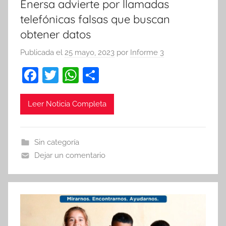
Enersa advierte por llamadas
telefónicas falsas que buscan
obtener datos
Publicada el
25 mayo, 2023
por
Informe 3
F
T
W
C
a
w
h
o
c
itt
at
m
Leer Noticia Completa
e
er
s
p
b
A
ar
Sin categoría
o
p
tir
Dejar un comentario
o
p
k