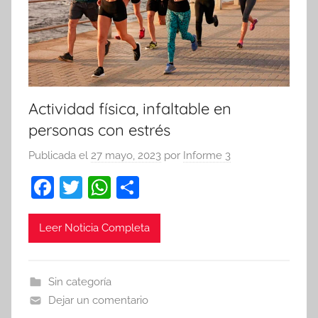
Actividad física, infaltable en
personas con estrés
Publicada el
27 mayo, 2023
por
Informe 3
F
T
W
C
a
w
h
o
c
itt
at
m
Leer Noticia Completa
e
er
s
p
b
A
ar
Sin categoría
o
p
tir
Dejar un comentario