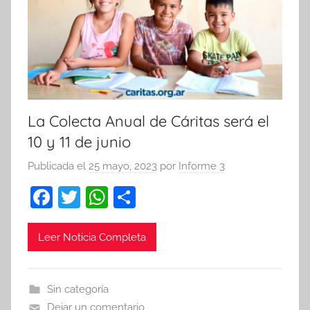
La Colecta Anual de Cáritas será el
10 y 11 de junio
Publicada el
25 mayo, 2023
por
Informe 3
F
T
W
C
a
w
h
o
c
itt
at
m
Leer Noticia Completa
e
er
s
p
b
A
ar
Sin categoría
o
p
tir
Dejar un comentario