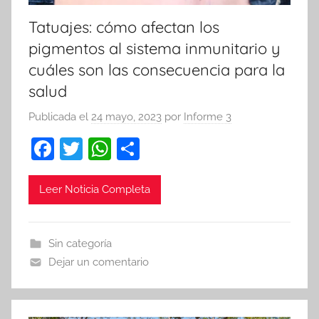
Tatuajes: cómo afectan los
pigmentos al sistema inmunitario y
cuáles son las consecuencia para la
salud
Publicada el
24 mayo, 2023
por
Informe 3
F
T
W
C
a
w
h
o
c
itt
at
m
Leer Noticia Completa
e
er
s
p
b
A
ar
Sin categoría
o
p
tir
Dejar un comentario
o
p
k