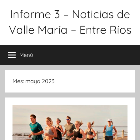
Saltar
Informe 3 – Noticias de
al
contenido
Valle María – Entre Ríos
Menú
Mes:
mayo 2023