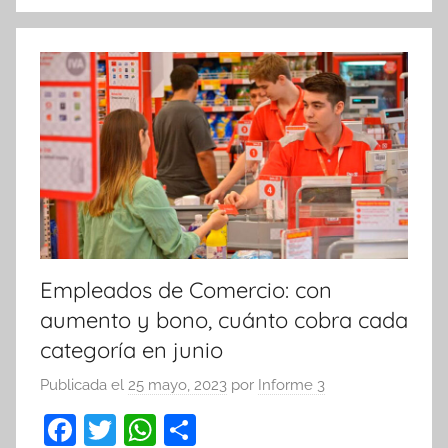
o
p
k
Empleados de Comercio: con
aumento y bono, cuánto cobra cada
categoría en junio
Publicada el
25 mayo, 2023
por
Informe 3
F
T
W
C