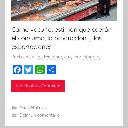
Carne vacuna: estiman que caerán
el consumo, la producción y las
exportaciones
Publicada el
25 diciembre, 2023
por
Informe 3
F
T
W
C
a
w
h
o
c
itt
at
m
Leer Noticia Completa
e
er
s
p
b
A
ar
Otras Noticias
o
p
tir
Dejar un comentario
o
p