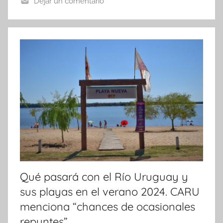
o
p
tir
Dejar un comentario
o
p
k
Qué pasará con el Río Uruguay y
sus playas en el verano 2024. CARU
menciona “chances de ocasionales
repuntes”