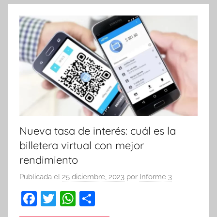
k
Nueva tasa de interés: cuál es la
billetera virtual con mejor
rendimiento
Publicada el
25 diciembre, 2023
por
Informe 3
F
T
W
C
a
w
h
o