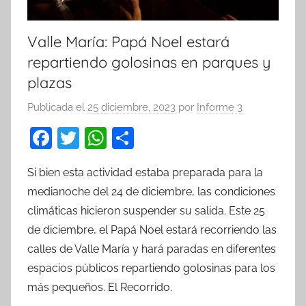
Valle María: Papá Noel estará
repartiendo golosinas en parques y
plazas
Publicada el
25 diciembre, 2023
por
Informe 3
F
T
W
C
a
w
h
o
Si bien esta actividad estaba preparada para la
c
itt
at
m
medianoche del 24 de diciembre, las condiciones
e
er
s
p
climáticas hicieron suspender su salida. Este 25
b
A
ar
de diciembre, el Papá Noel estará recorriendo las
o
p
tir
calles de Valle María y hará paradas en diferentes
o
p
espacios públicos repartiendo golosinas para los
k
más pequeños. El Recorrido.