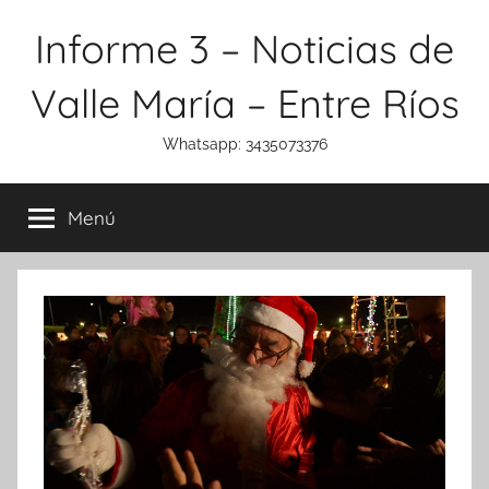
Saltar
Informe 3 – Noticias de
al
contenido
Valle María – Entre Ríos
Whatsapp: 3435073376
Menú