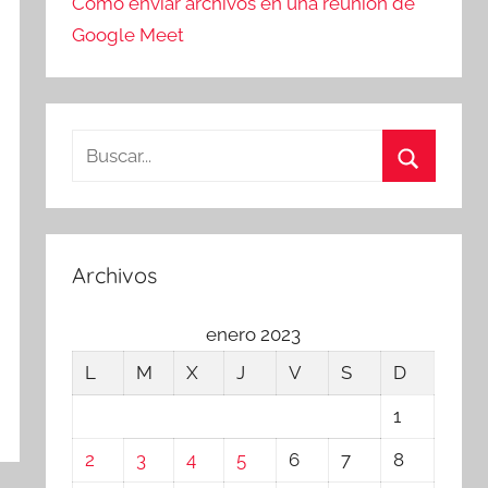
Cómo enviar archivos en una reunión de
Google Meet
Buscar:
Buscar
Archivos
enero 2023
L
M
X
J
V
S
D
1
2
3
4
5
6
7
8