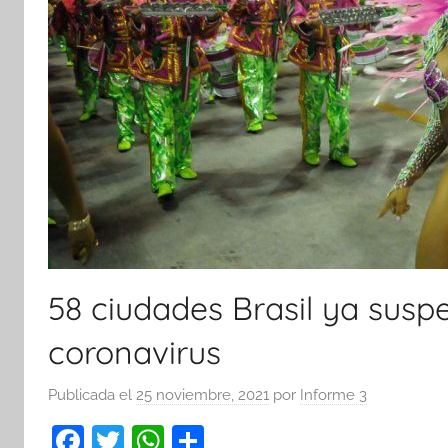
58 ciudades Brasil ya susp
coronavirus
Publicada el
25 noviembre, 2021
por
Informe 3
F
T
W
C