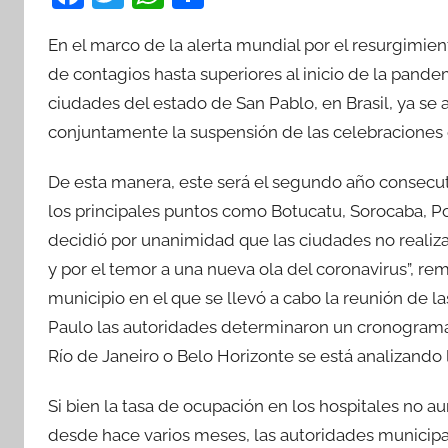
a
w
h
o
En el marco de la alerta mundial por el resurgimien
c
itt
at
m
de contagios hasta superiores al inicio de la pande
e
er
s
p
ciudades del estado de San Pablo, en Brasil, ya se 
b
A
ar
conjuntamente la suspensión de las celebraciones 
o
p
tir
o
p
De esta manera, este será el segundo año consecuti
k
los principales puntos como Botucatu, Sorocaba, Poá
decidió por unanimidad que las ciudades no realizar
y por el temor a una nueva ola del coronavirus”, r
municipio en el que se llevó a cabo la reunión de las
Paulo las autoridades determinaron un cronograma,
Río de Janeiro o Belo Horizonte se está analizando 
Si bien la tasa de ocupación en los hospitales no
desde hace varios meses, las autoridades municipa