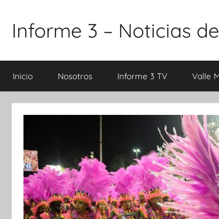
Saltar
al
Informe 3 – Noticias de
contenido
Inicio
Nosotros
Informe 3 TV
Valle 