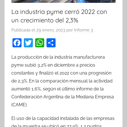
La industria pyme cerró 2022 con
un crecimiento del 2,3%
Publicada el
29 enero, 2023
por
Informe 3
F
T
W
C
a
w
h
o
La producción de la industria manufacturera
c
itt
at
m
pyme subió 3,2% en diciembre a precios
e
er
s
p
constantes y finalizó el 2022 con una progresión
b
A
ar
de 2,3%. En la comparación mensual la actividad
o
p
tir
aumentó 1,6%, según el último informe de la
o
p
Confederación Argentina de la Mediana Empresa
k
(CAME).
El uso de la capacidad instalada de las empresas
de la muestra se ubicó en 72,9%, 1,2 puntos